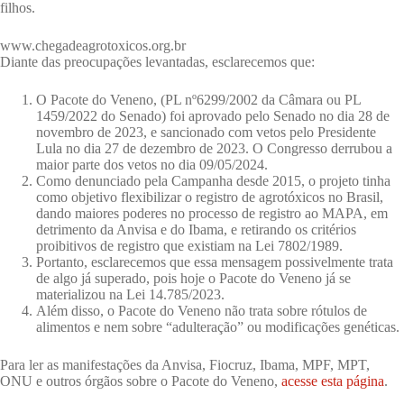
filhos.
www.chegadeagrotoxicos.org.br
Diante das preocupações levantadas, esclarecemos que:
O Pacote do Veneno, (PL nº6299/2002 da Câmara ou PL
1459/2022 do Senado) foi aprovado pelo Senado no dia 28 de
novembro de 2023, e sancionado com vetos pelo Presidente
Lula no dia 27 de dezembro de 2023. O Congresso derrubou a
maior parte dos vetos no dia 09/05/2024.
Como denunciado pela Campanha desde 2015, o projeto tinha
como objetivo flexibilizar o registro de agrotóxicos no Brasil,
dando maiores poderes no processo de registro ao MAPA, em
detrimento da Anvisa e do Ibama, e retirando os critérios
proibitivos de registro que existiam na Lei 7802/1989.
Portanto, esclarecemos que essa mensagem possivelmente trata
de algo já superado, pois hoje o Pacote do Veneno já se
materializou na Lei 14.785/2023.
Além disso, o Pacote do Veneno não trata sobre rótulos de
alimentos e nem sobre “adulteração” ou modificações genéticas.
Para ler as manifestações da Anvisa, Fiocruz, Ibama, MPF, MPT,
ONU e outros órgãos sobre o Pacote do Veneno,
acesse esta página
.