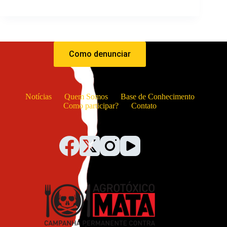
Como denunciar
Notícias
Quem Somos
Base de Conhecimento
Como participar?
Contato