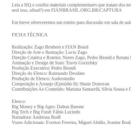
Leia a HQ e confira materiais complementares que tratam dos te
será isso, afinal?) em FIANBRASIL.ORG.BR/CAPTURA
Em breve ofereceremos um roteiro para discussão em sala de aul
FICHA TÉCNICA
Realização: Zago Brothers e FIAN Brasil
Direção de Arte e Ilustração: Lucio Zago
Direção Criativa e Roteiro: Nereo Zago, Pedro Biondi e Renata 
Animação e Design de Som: Travis Gorzelsky
Produção Executiva: Pedro Biondi
Direção do Elenco: Raimundo Deodato
Produção de Elenco: Audeostudio
Composição e Arranjo (Episódio 8): Shane Donovan
Contribuições Ao Conteúdo: Mariana Santarelli, Sílvia Sousa e G
Elenco:
Big Money e Big Agro: Dalton Barone
Big Tech e Big Food: Fábio Lucindo
Narradora: Andressa Bodê
Vozes Adicionais: Everton Ferreira, Miguel Abdão, Ivanise Boal