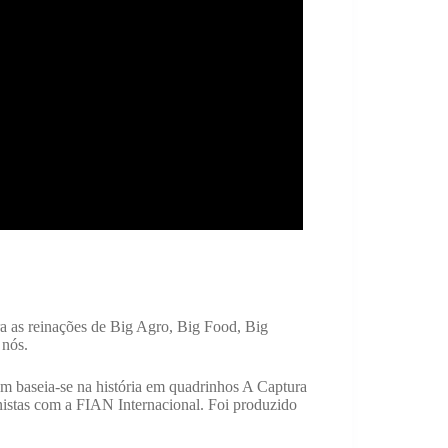
a as reinações de Big Agro, Big Food, Big
 nós.
m baseia-se na história em quadrinhos A Captura
nistas com a FIAN Internacional. Foi produzido