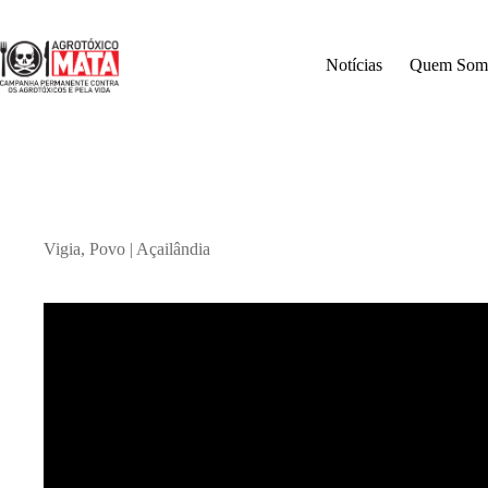
Pular
para
o
Notícias
Quem Som
conteúdo
Vigia, Povo | Açailândia