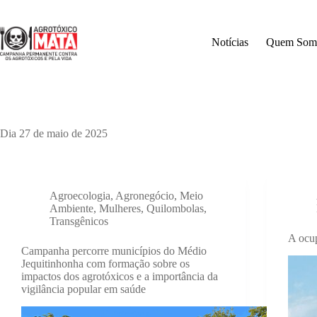
Pular
para
o
Notícias
Quem Som
conteúdo
Dia
27 de maio de 2025
Agroecologia
,
Agronegócio
,
Meio
Ambiente
,
Mulheres
,
Quilombolas
,
Transgênicos
A ocup
Campanha percorre municípios do Médio
Jequitinhonha com formação sobre os
impactos dos agrotóxicos e a importância da
vigilância popular em saúde