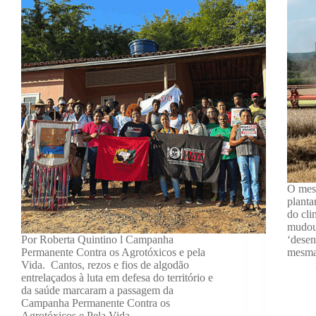
O mesm
planta
do cli
mudou
Por Roberta Quintino l Campanha
‘desen
Permanente Contra os Agrotóxicos e pela
mesma
Vida. Cantos, rezos e fios de algodão
entrelaçados à luta em defesa do território e
da saúde marcaram a passagem da
Campanha Permanente Contra os
Agrotóxicos e Pela Vida…