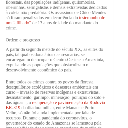
florestais, das populações indígenas, quilombolas,
ribeirinhas, seringalistas e demais extrativistas dedicados
à coleta não predatória. Os assassinos de Chico Mendes
só foram penalizados em decorrência do
testemunho de
um “afilhado”
de 13 anos de idade do mandante do
crime.
Ordem e progresso
A partir da segunda metade do século XX, as elites do
país, tal qual os donatários das sesmarias, se
encarregaram de ocupar o Centro-Oeste e a Amazônia,
expulsando as populações que obstaculizam o
desenvolvimento econômico do país.
Entre todos os crimes contra os povos da floresta,
desequilíbrios ecológicos e desastres ambientais em
curso – invasão de reservas indígenas e extrativistas,
desmatamento, garimpo, mineração, poluição do solo e
das águas –, a
recuperação e pavimentação da Rodovia
BR-319
da ditadura militar, entre Manaus e Porto
Velho, só não foi ainda implementada por falta de
recursos. Durante a pandemia do coronavírus, o
governador do estado do Amazonas se lamentou pela