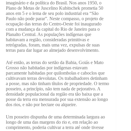
imaginário e da política do Brasil. Nos anos 1950, o
Plano de Metas de Juscelino Kubitschek prometia 50
anos em 5 e o lema de seu polo industrial era “São
Paulo não pode parar”. Neste compasso, o projeto de
ocupação das terras do Centro-Oeste foi inaugurado
com a mudança da capital do Rio de Janeiro para o
Planalto Central. As populações indígenas que
habitavam a região, consideradas primitivas e
retrógradas, foram, mais uma vez, expulsas de suas
terras para dar lugar ao almejado desenvolvimento.
Até então, as terras do sertão da Bahia, Goiás e Mato
Grosso não habitadas por indígenas estavam
parcamente habitadas por quilombolas e caboclos que
cultivavam terras devolutas. Os trabalhadores detinham
a posse, mas não tinham títulos de propriedade. O termo
posseiro, a princípio, não tem nada de pejorativo. A
densidade populacional da região era tão baixa que a
posse da terra era mensurada por sua extensão ao longo
dos rios, e não por hectare ou alqueire.
Um posseiro dispunha de uma determinada largura ao
longo de uma das margens do rio e, em relação ao
comprimento, poderia cultivar a terra até onde tivesse