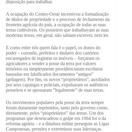
disposição para trabalhar.
A ocupação do Centro-Oeste incentivou a formalização
de títulos de propriedade e o processo de fechamento da
fronteira agrícola do país, a ocupação de todas as suas
terras cultiváveis. Os posseiros que trabalhavam as suas
modestas terras, em geral, não sabiam escrever, nem ler.
E como entre nós quem fala é o papel, os donos do
poder – coronéis, prefeitos e titulares dos cartórios
encarregados de registrar os imóveis – forçaram os
agricultores a vender a posse da terra por valores
irrisórios ou simplesmente providenciaram escrituras
baseadas em falsificados documentos “antigos”
(grilagem). Por fim, os novos “proprietários”, auxiliados
por seus capangas e policiais, expulsaram os autênticos
posseiros e se apossaram “legalmente” de suas terras.
Os movimentos populares pela posse da terra sempre
foram duramente reprimidos, tanto pelo governo como,
diretamente, pelos “proprietários” das terras. Um dos
programas que desencadeou o golpe em 1964 foi o da
reforma agrária – e a ditadura militar perseguiu as Ligas
Camponesas, prendeu e exterminou suas lideranças.