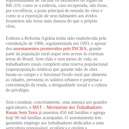
impossibilidade de vacinar os moradores da região da
BR-319, como se a rodovia, caso recuperada, não fosse,
por excelência, a porta principal de entrada do vírus e
como se a exposição de seus habitantes aos ávidos
forasteiros não fosse mais danosa do que o próprio
vírus.
Embora a Reforma Agrária tenha sido estabelecida pela
constituição de 1988, regulamentada em 1993, e apesar
dos
assentamentos promovidos pelo INCRA
, grande
parte da população rural segue sem acesso às extensas
terras do Brasil. Sem chão e sem meios de vida, os
trabalhadores rurais compõem uma reserva populacional
(superpopulação relativa) que garante mão de obra
barata no campo e o funcional êxodo rural que alimenta
as cidades, pressiona os salários urbanos e perpetua a
concentração da renda, a desigualdade social e a cultura
do privilégio.
Sem constituir, concretamente, uma ameaça aos grandes
agricultores, o
MST – Movimento dos Trabalhadores
Rurais Sem Terra
já assentou 450 mil famílias e agrega
hoje 90 mil famílias acampadas. O assentamento tem
garantido emprego aos trabalhadores dedicados a uma
agricultura responsável, ecológica e orgânica.