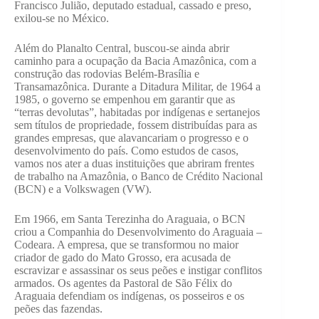
Francisco Julião, deputado estadual, cassado e preso,
exilou-se no México.
Além do Planalto Central, buscou-se ainda abrir
caminho para a ocupação da Bacia Amazônica, com a
construção das rodovias Belém-Brasília e
Transamazônica. Durante a Ditadura Militar, de 1964 a
1985, o governo se empenhou em garantir que as
“terras devolutas”, habitadas por indígenas e sertanejos
sem títulos de propriedade, fossem distribuídas para as
grandes empresas, que alavancariam o progresso e o
desenvolvimento do país. Como estudos de casos,
vamos nos ater a duas instituições que abriram frentes
de trabalho na Amazônia, o Banco de Crédito Nacional
(BCN) e a Volkswagen (VW).
Em 1966, em Santa Terezinha do Araguaia, o BCN
criou a Companhia do Desenvolvimento do Araguaia –
Codeara. A empresa, que se transformou no maior
criador de gado do Mato Grosso, era acusada de
escravizar e assassinar os seus peões e instigar conflitos
armados. Os agentes da Pastoral de São Félix do
Araguaia defendiam os indígenas, os posseiros e os
peões das fazendas.