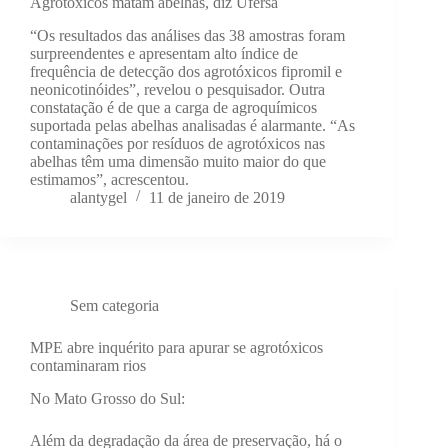
Agrotóxicos matam abelhas, diz Ufersa
“Os resultados das análises das 38 amostras foram
surpreendentes e apresentam alto índice de
frequência de detecção dos agrotóxicos fipromil e
neonicotinóides”, revelou o pesquisador. Outra
constatação é de que a carga de agroquímicos
suportada pelas abelhas analisadas é alarmante. “As
contaminações por resíduos de agrotóxicos nas
abelhas têm uma dimensão muito maior do que
estimamos”, acrescentou.
alantygel
11 de janeiro de 2019
Sem categoria
MPE abre inquérito para apurar se agrotóxicos
contaminaram rios
No Mato Grosso do Sul:
Além da degradação da área de preservação, há o