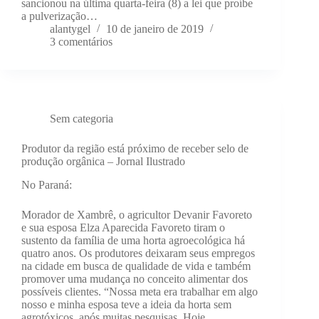
sancionou na última quarta-feira (8) a lei que proíbe
a pulverização…
alantygel
10 de janeiro de 2019
3 comentários
Sem categoria
Produtor da região está próximo de receber selo de
produção orgânica – Jornal Ilustrado
No Paraná:
Morador de Xambrê, o agricultor Devanir Favoreto
e sua esposa Elza Aparecida Favoreto tiram o
sustento da família de uma horta agroecológica há
quatro anos. Os produtores deixaram seus empregos
na cidade em busca de qualidade de vida e também
promover uma mudança no conceito alimentar dos
possíveis clientes. “Nossa meta era trabalhar em algo
nosso e minha esposa teve a ideia da horta sem
agrotóxicos, após muitas pesquisas. Hoje