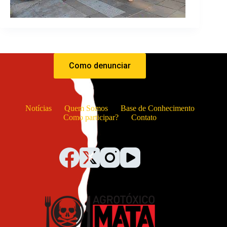
Como denunciar
Notícias
Quem Somos
Base de Conhecimento
Como participar?
Contato