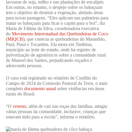
lavouras de soja, milho e nas plantações de eucalipto.
Em outras, no entanto, o despejo sobre os babaçuais
tem o objetivo de destruir a vegetação, abrindo áreas
para novas pastagens. “Eles aplicam nas palmeiras para
matar os babaçuais para ficar o capim para o boi”, diz
Maria de Fátima da Silva, coordenadora executiva
do
Movimento Interestadual das Quebradeiras de Coco
(MIQCB)
, que conecta as quebradeiras do Maranhão,
Pará, Piauí e Tocantins. Ela mora em Timbiras,
município ao leste do estado, onde há registro de
pulverização de agrotóxicos sobre a comunidade rural
de Manoel dos Santos, prejudicando roçados e
adoecendo pessoas.
O caso está registrado no relatório de Conflito do
Campo de 2024 da Comissão Pastoral da Terra, o mais
completo
documento anual
sobre violências em áreas
rurais do Brasil.
“O
veneno
, além de cair nas roças das famílias, atingiu
várias pessoas da comunidade, inclusive, crianças que
estavam indo para a escola”, informa o relatório.