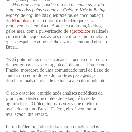
Matas de cocais, onde crescem os babaçus, estão
ameaçadas pelos venenos. | Crédito: Kristin Bethge
Motivo de orgulho das quebradeiras de coco babaçu
do
Maranhão
, o selo orgânico do óleo que elas
produzem está em risco. A ameaça à produção chega
pelos ares, com a pulverização de
agrotóxicos
realizada
com uso de pequenos aviões e de drones, num método
que se espalha e atinge cada vez mais comunidades no
Brasil.
“Está poluindo os nossos cocais e a gente corre o risco
de perder o nosso selo orgânico”, denuncia Franciene
Frazão, moradora de uma comunidade rural de Lago do
Junco, no centro do estado, onde as pastagens já
dominam mais da metade de toda a área do município.
O selo orgânico, emitido após análises periódicas da
produção, atesta que o óleo de babaçu é livre de
agrotóxicos. “O óleo, todas as vezes que é feito, é
avaliado aqui no Brasil. E, fora, eles fazem outra
avaliação”, diz Frazão.
Parte do óleo orgânico do babaçu produzido pelas
quebradeiras no Brasil é exportada para a Europa, onde