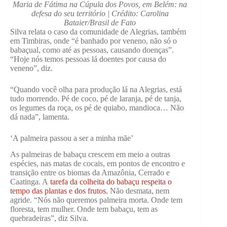
Maria de Fátima na Cúpula dos Povos, em Belém: na
defesa do seu território | Crédito: Carolina
Bataier/Brasil de Fato
Silva relata o caso da comunidade de Alegrias, também
em Timbiras, onde “é banhado por veneno, não só o
babaçual, como até as pessoas, causando doenças”.
“Hoje nós temos pessoas lá doentes por causa do
veneno”, diz.
“Quando você olha para produção lá na Alegrias, está
tudo morrendo. Pé de coco, pé de laranja, pé de tanja,
os legumes da roça, os pé de quiabo, mandioca… Não
dá nada”, lamenta.
‘A palmeira passou a ser a minha mãe’
As palmeiras de babaçu crescem em meio a outras
espécies, nas matas de cocais, em pontos de encontro e
transição entre os biomas da Amazônia, Cerrado e
Caatinga. A
tarefa da colheita do babaçu respeita o
tempo das plantas e dos frutos.
Não desmata, nem
agride. “Nós não queremos palmeira morta. Onde tem
floresta, tem mulher. Onde tem babaçu, tem as
quebradeiras”, diz Silva.