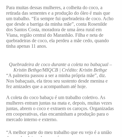
Para muitas dessas mulheres, a colheita do coco, a
retirada das sementes e a produção do óleo é mais que
um trabalho. “Eu sempre fui quebradeira de coco. Acho
que desde a barriga da minha mãe”, conta Rosenilde
dos Santos Costa, moradora de uma área rural em
Viana, região central do Maranhão. Filha e neta de
quebradeiras de coco, ela perdeu a mãe cedo, quando
tinha apenas 11 anos.
Quebradeira de coco durante a coleta no babaçual –
Kristin Bethge/MIQCB | Crédito: Kristin Bethge
“A palmeira passou a ser a minha própria mãe”, diz.
Nos babaçuais, ela tirou seu sustento desde menina e
fez amizades que a acompanham até hoje.
A coleta do coco babaçu é um trabalho coletivo. As
mulheres entram juntas na mata e, depois, muitas vezes
juntas, abrem o coco e extraem os caroços. Organizadas
em cooperativas, elas encaminham a produção para o
mercado interno e externo.
“A melhor parte do meu trabalho que eu vejo é a união