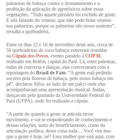
palmeiras de babaçu contra o desmatamento e a
proibição da aplicação de agrotóxicos sobre essas
vegetações. “Todo aquele plenário foi enchido de gente.
E nós falando do veneno, que não pode botar veneno
nas palmeiras, porque as palmeiras são nosso sustento”,
ressalta a quebradeira.
Entre os dias 12 e 16 de novembro deste ano, cerca de
50 quebradeiras de coco babaçu estiveram reunidas
na
Cúpula dos Povos
, evento paralelo à
COP30
,
realizado em Belém, capital do Pará. Lá, entre palestras,
rodas de conversa e danças, elas conversaram com a
reportagem do
Brasil de Fato
. “A gente está pedindo
socorro pela floresta de babaçu, pelo nosso babaçu em
pé”, declarou Silva, ao lado de um palco onde elas
acompanhavam uma apresentação musical. Juntas,
dançavam pelo gramado da Universidade Federal do
Pará (UFPA), onde foi realizada a cúpula.
“A partir de quando a gente se articula nesse
movimento, e vai se empoderando de conhecimento e
dessas relações, tanto do beneficiamento, como da
articulação política, desse coisa toda… Você vira isso
que a gente é hoje, né? Essa mulher que está aqui, com