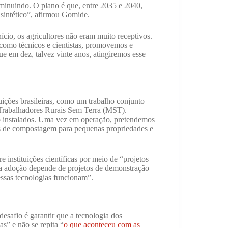
minuindo. O plano é que, entre 2035 e 2040,
 sintético”, afirmou Gomide.
ício, os agricultores não eram muito receptivos.
 como técnicos e cientistas, promovemos e
e em dez, talvez vinte anos, atingiremos esse
ições brasileiras, como um trabalho conjunto
Trabalhadores Rurais Sem Terra (MST).
ão instalados. Uma vez em operação, pretendemos
mas de compostagem para pequenas propriedades e
e instituições científicas por meio de “projetos
 a adoção depende de projetos de demonstração
essas tecnologias funcionam”.
esafio é garantir que a tecnologia dos
s” e não se repita “
o que aconteceu com as