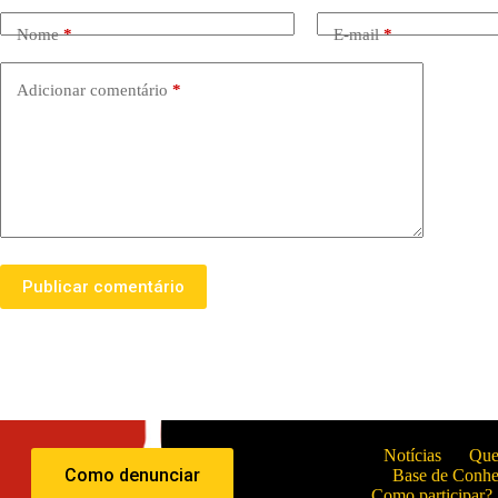
Nome
*
E-mail
*
Adicionar comentário
*
Publicar comentário
Notícias
Que
Como denunciar
Base de Conh
Como participar?