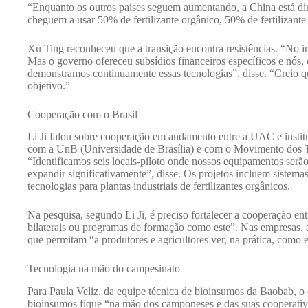
“Enquanto os outros países seguem aumentando, a China está di
cheguem a usar 50% de fertilizante orgânico, 50% de fertilizante
Xu Ting reconheceu que a transição encontra resistências. “No in
Mas o governo ofereceu subsídios financeiros específicos e nós,
demonstramos continuamente essas tecnologias”, disse. “Creio qu
objetivo.”
Cooperação com o Brasil
Li Ji falou sobre cooperação em andamento entre a UAC e institu
com a UnB (Universidade de Brasília) e com o Movimento dos 
“Identificamos seis locais-piloto onde nossos equipamentos ser
expandir significativamente”, disse. Os projetos incluem siste
tecnologias para plantas industriais de fertilizantes orgânicos.
Na pesquisa, segundo Li Ji, é preciso fortalecer a cooperação entr
bilaterais ou programas de formação como este”. Nas empresas,
que permitam “a produtores e agricultores ver, na prática, como 
Tecnologia na mão do campesinato
Para Paula Veliz, da equipe técnica de bioinsumos da Baobab, o d
bioinsumos fique “na mão dos camponeses e das suas cooperativa