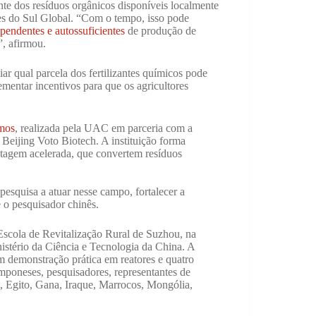
nte dos resíduos orgânicos disponíveis localmente
es do Sul Global. “Com o tempo, isso pode
ependentes e autossuficientes
de produção de
”, afirmou.
ar qual parcela dos fertilizantes químicos pode
ementar incentivos para que os agricultores
umos
, realizada pela UAC em parceria com a
Beijing Voto Biotech. A instituição forma
stagem acelerada, que convertem resíduos
pesquisa a atuar nesse campo, fortalecer a
 o pesquisador chinês.
scola de Revitalização Rural de Suzhou, na
nistério da Ciência e Tecnologia da China. A
 demonstração prática em reatores e quatro
amponeses, pesquisadores, representantes de
, Egito, Gana, Iraque, Marrocos, Mongólia,