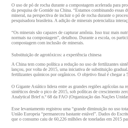
O uso de pó de rocha durante a compostagem acelerada para produ
da pesquisa de Gomide na China. “Estamos combinando essas dua
mineral, na perspectiva de incluir o pó de rocha durante o proce
pesquisadora brasileira. A adição de minerais potencializa intera
“Os minerais são capazes de capturar amônia. Isso traz mais nutri
normais na compostagem”, detalhou. Durante a escola, os particip
compostagem com inclusão de minerais.
Substituição de agrotóxicos: a experiência chinesa
A China tem como política a redução no uso de fertilizantes sin
lançou, por volta de 2015, uma iniciativa de substituição grad
fertilizantes químicos por orgânicos. O objetivo final é chegar a 
O Gigante Asiático lidera entre as grandes regiões agrícolas na re
sintéticos desde o pico de 2015, sob políticas de crescimento 
Analytical Brief n.º 68 da FAO (Organização das Nações Unidas 
Esse levantamento registrou uma “grande diminuição no uso tot
União Europeia “permaneceu bastante estável”. Dados do Escritó
que o consumo caiu de 60,226 milhões de toneladas em 2015 pa