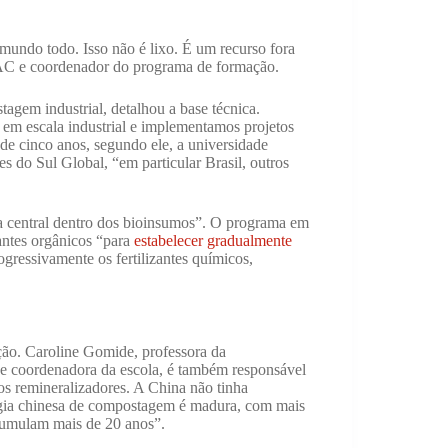
undo todo. Isso não é lixo. É um recurso fora
UAC e coordenador do programa de formação.
agem industrial, detalhou a base técnica.
m escala industrial e implementamos projetos
de cinco anos, segundo ele, a universidade
s do Sul Global, “em particular Brasil, outros
ria central dentro dos bioinsumos”. O programa em
antes orgânicos “para
estabelecer gradualmente
rogressivamente os fertilizantes químicos,
ação. Caroline Gomide, professora da
 e coordenadora da escola, é também responsável
 dos remineralizadores. A China não tinha
ogia chinesa de compostagem é madura, com mais
cumulam mais de 20 anos”.