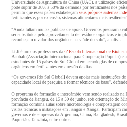
Universidade de Agricultura da China (UAC), a utilização eficie
pode suprir de 30% a 50% da demanda por fertilizantes nos país
permitir que esses países estabeleçam
seus próprios sistemas ind
fertilizantes e, por extensão, sistemas alimentares mais resilientes
“Ainda faltam muitas políticas de apoio. Governos precisam avali
ser substituída pelo aproveitamento de resíduos orgânicos e impl
reconheçam o valor dos orgânicos na saúde do solo”, analisa.
Li Ji é um dos professores da
6ª Escola Internacional de Bioins
Baobab (Associação Internacional para Cooperação Popular) e a 
estudantes de 15 países do Sul Global em tecnologias de compo
orgânicos em fertilizantes em questão de dias.
“Os governos [do Sul Global] devem apoiar mais instituições de 
capacidade local de pesquisa e formar técnicos de base”, defende
O programa de formação e intercâmbio vem sendo realizado na E
província de Jiangsu, de 15 a 30 de junho, sob orientação do Mi
formação combina aulas sobre microbiologia e compostagem com
visitas técnicas a instalações em Jiangsu e Xangai. Participam c
governos e de empresas da Argentina, China, Bangladesh, Brasil
Paquistão, Tanzânia, entre outros.