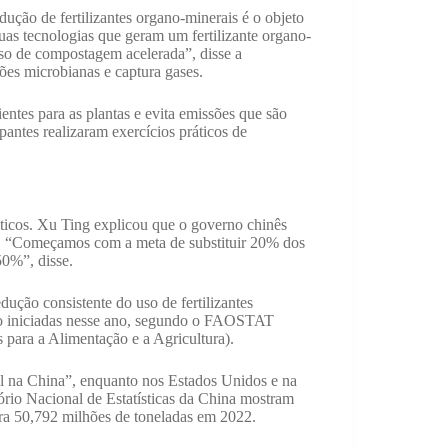
ção de fertilizantes organo-minerais é o objeto
s tecnologias que geram um fertilizante organo-
sso de compostagem acelerada”, disse a
ções microbianas e captura gases.
entes para as plantas e evita emissões que são
antes realizaram exercícios práticos de
téticos. Xu Ting explicou que o governo chinês
ual. “Começamos com a meta de substituir 20% dos
50%”, disse.
dução consistente do uso de fertilizantes
zero iniciadas nesse ano, segundo o FAOSTAT
para a Alimentação e a Agricultura).
al na China”, enquanto nos Estados Unidos e na
rio Nacional de Estatísticas da China mostram
ra 50,792 milhões de toneladas em 2022.