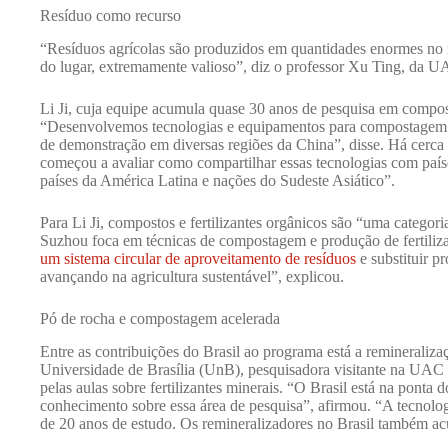
Resíduo como recurso
“Resíduos agrícolas são produzidos em quantidades enormes no m
do lugar, extremamente valioso”, diz o professor Xu Ting, da 
Li Ji, cuja equipe acumula quase 30 anos de pesquisa em compost
“Desenvolvemos tecnologias e equipamentos para compostagem e
de demonstração em diversas regiões da China”, disse. Há cerca 
começou a avaliar como compartilhar essas tecnologias com paíse
países da América Latina e nações do Sudeste Asiático”.
Para Li Ji, compostos e fertilizantes orgânicos são “uma catego
Suzhou foca em técnicas de compostagem e produção de fertiliz
um sistema circular de aproveitamento de resíduos
e substituir p
avançando na agricultura sustentável”, explicou.
Pó de rocha e compostagem acelerada
Entre as contribuições do Brasil ao programa está a remineraliz
Universidade de Brasília (UnB), pesquisadora visitante na UAC
pelas aulas sobre fertilizantes minerais. “O Brasil está na ponta
conhecimento sobre essa área de pesquisa”, afirmou. “A tecnol
de 20 anos de estudo. Os remineralizadores no Brasil também a