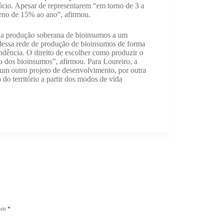
ócio. Apesar de representarem “em torno de 3 a
rno de 15% ao ano”, afirmou.
a a produção soberana de bioinsumos a um
 dessa rede de produção de bioinsumos de forma
dência. O direito de escolher como produzir o
o dos bioinsumos”, afirmou. Para Loureiro, a
 um outro projeto de desenvolvimento, por outra
do território a partir dos modos de vida
com
*