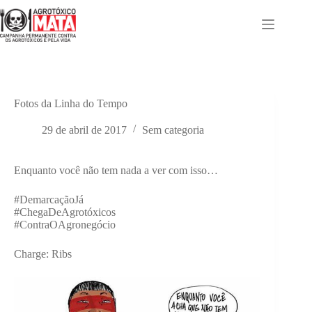
Pular
para
o
conteúdo
Fotos da Linha do Tempo
29 de abril de 2017
Sem categoria
Enquanto você não tem nada a ver com isso…
#DemarcaçãoJá
#ChegaDeAgrotóxicos
#ContraOAgronegócio
Charge: Ribs