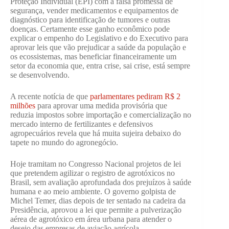
Proteção Individual (EPI) com a falsa promessa de
segurança, vender medicamentos e equipamentos de
diagnóstico para identificação de tumores e outras
doenças. Certamente esse ganho econômico pode
explicar o empenho do Legislativo e do Executivo para
aprovar leis que vão prejudicar a saúde da população e
os ecossistemas, mas beneficiar financeiramente um
setor da economia que, entra crise, sai crise, está sempre
se desenvolvendo.
A recente notícia de que
parlamentares pediram R$ 2
milhões
para aprovar uma medida provisória que
reduzia impostos sobre importação e comercialização no
mercado interno de fertilizantes e defensivos
agropecuários revela que há muita sujeira debaixo do
tapete no mundo do agronegócio.
Hoje tramitam no Congresso Nacional projetos de lei
que pretendem agilizar o registro de agrotóxicos no
Brasil, sem avaliação aprofundada dos prejuízos à saúde
humana e ao meio ambiente. O governo golpista de
Michel Temer, dias depois de ter sentado na cadeira da
Presidência, aprovou a lei que permite a pulverização
aérea de agrotóxico em área urbana para atender o
desejo das empresas de aviação agrícola.