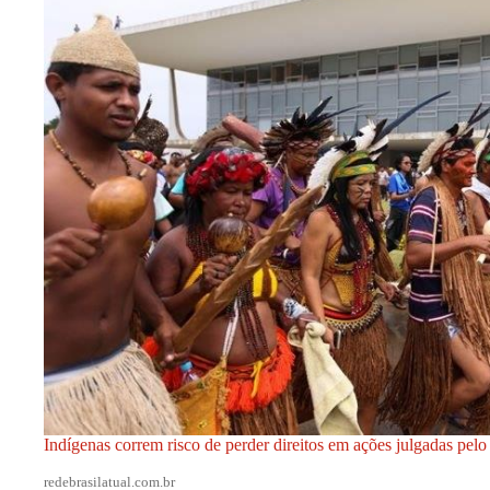
Indígenas correm risco de perder direitos em ações julgadas pel
redebrasilatual.com.br