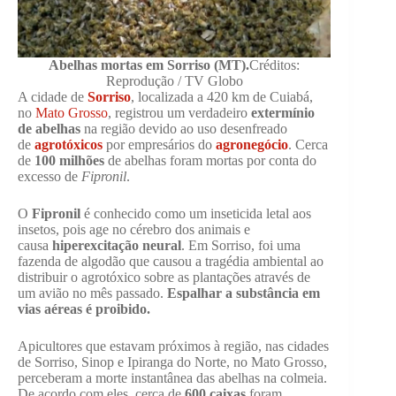
Abelhas mortas em Sorriso (MT).
Créditos:
Reprodução / TV Globo
A cidade de
Sorriso
, localizada a 420 km de Cuiabá,
no
Mato Grosso
, registrou um verdadeiro
extermínio
de abelhas
na região devido ao uso desenfreado
de
agrotóxicos
por empresários do
agronegócio
. Cerca
de
100 milhões
de abelhas foram mortas por conta do
excesso de
Fipronil
.
O
Fipronil
é conhecido como um inseticida letal aos
insetos, pois age no cérebro dos animais e
causa
hiperexcitação neural
. Em Sorriso, foi uma
fazenda de algodão que causou a tragédia ambiental ao
distribuir o agrotóxico sobre as plantações através de
um avião no mês passado.
Espalhar a substância em
vias aéreas é proibido.
Apicultores que estavam próximos à região, nas cidades
de Sorriso, Sinop e Ipiranga do Norte, no Mato Grosso,
perceberam a morte instantânea das abelhas na colmeia.
De acordo com eles, cerca de
600 caixas
foram