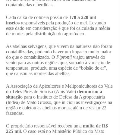
contaminadas e perdidas.
Cada caixa de colmeia possui de
170 a 220 mil
insetos
responsáveis pela produção de mel. Levando
esse dado em consideração é que foi calculada a média
de mortes pela distribuição do agrotóxico.
As abelhas selvagens, que vivem na natureza não foram
contabilizadas, podendo haver um impacto muito maior
do que o contabilizado. O
Fipronil
viajou através do
vento para as outras regiões que, somado à variação de
temperatura, produziu uma espécie de “bolsão de ar”,
que causou as mortes das abelhas.
A Associação de Apicultores e Meliponicultores do Vale
do Teles Pires de Sorriso (Apis Vale)
denunciou a
situação
para o Instituto de Defesa da Agropecuária
(Indea) de Mato Grosso, que iniciou as investigações na
região e coletou as abelhas mortas, além de visitar 22
fazendas.
O proprietário responsável recebeu uma
multa de R$
225 mil
. O caso está no Ministério Público do Mato