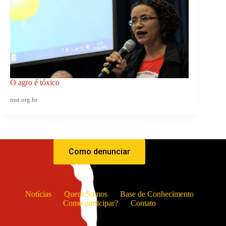
O agro é tóxico
mst.org.br
Como denunciar
Notícias
Quem Somos
Base de Conhecimento
Como participar?
Contato