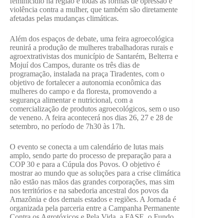
feminicídio na região e todas as formas de opressão e
violência contra a mulher, que também são diretamente
afetadas pelas mudanças climáticas.
Além dos espaços de debate, uma feira agroecológica
reunirá a produção de mulheres trabalhadoras rurais e
agroextrativistas dos município de Santarém, Belterra e
Mojuí dos Campos, durante os três dias de
programação, instalada na praça Tiradentes, com o
objetivo de fortalecer a autonomia econômica das
mulheres do campo e da floresta, promovendo a
segurança alimentar e nutricional, com a
comercialização de produtos agroecológicos, sem o uso
de veneno. A feira acontecerá nos dias 26, 27 e 28 de
setembro, no período de 7h30 às 17h.
O evento se conecta a um calendário de lutas mais
amplo, sendo parte do processo de preparação para a
COP 30 e para a Cúpula dos Povos. O objetivo é
mostrar ao mundo que as soluções para a crise climática
não estão nas mãos das grandes corporações, mas sim
nos territórios e na sabedoria ancestral dos povos da
Amazônia e dos demais estados e regiões. A Jornada é
organizada pela parceria entre a Campanha Permanente
Contra os Agrotóxicos e Pela Vida, a FASE, o Fundo