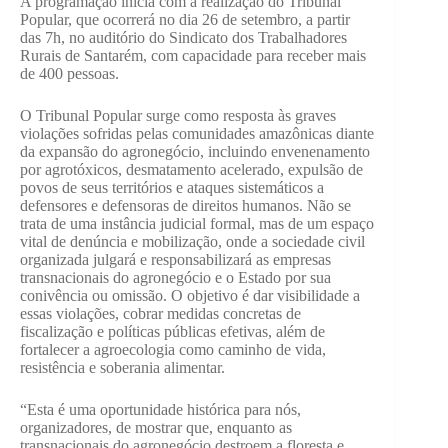
A programação inicia com a realização do Tribunal
Popular, que ocorrerá no dia 26 de setembro, a partir
das 7h, no auditório do Sindicato dos Trabalhadores
Rurais de Santarém, com capacidade para receber mais
de 400 pessoas.
O Tribunal Popular surge como resposta às graves
violações sofridas pelas comunidades amazônicas diante
da expansão do agronegócio, incluindo envenenamento
por agrotóxicos, desmatamento acelerado, expulsão de
povos de seus territórios e ataques sistemáticos a
defensores e defensoras de direitos humanos. Não se
trata de uma instância judicial formal, mas de um espaço
vital de denúncia e mobilização, onde a sociedade civil
organizada julgará e responsabilizará as empresas
transnacionais do agronegócio e o Estado por sua
conivência ou omissão. O objetivo é dar visibilidade a
essas violações, cobrar medidas concretas de
fiscalização e políticas públicas efetivas, além de
fortalecer a agroecologia como caminho de vida,
resistência e soberania alimentar.
“Esta é uma oportunidade histórica para nós,
organizadores, de mostrar que, enquanto as
transnacionais do agronegócio destroem a floresta e