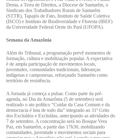
Dema, a Terra de Direitos, a Diocese de Santarém, o
Sindicato dos Trabalhadores Rurais de Santarém
(STTR), Tapajós de Fato, Instituto de Saúde Coletiva
(ISCO) e Instituto de Biodiversidade e Floresta (IBEF)
da Universidade Federal Oeste do Pará (UFOPA).
Semana da Amazônia
Além do Tribunal, a programação prevê momentos de
formação, cultura e mobilização popular. A expectativa
é de ampla participação de movimentos locais,
juventudes, comunidades tradicionais, lideranças
indígenas e camponesas, reforçando Santarém como
território de resistência.
A Jornada já começa a pulsar. Como parte da pré-
agenda, no Dia da Amazônia (5 de setembro) será
realizado o ato político “Cuidar da Casa Comum e da
democracia é luta de todo dia” integrado ao 31º Grito
dos Excluídos e Excluídas, antecipando as atividades do
7 de setembro. A concentração será no Bosque Vera
Paz, em Santarém, a partir das 17h30, mobilizando
comunidades, juventude e movimentos sociais para
anunciar que a Amazônia não está à venda e que seus