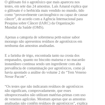
O glifosato foi o agrotóxico que mais apareceu nos
testes, em sete das 24 amostras. Laís Amaral explica que
o glifosato é o herbicida mais vendido no mundo, tido
como “provavelmente carcinogênico ou capaz de causar
câncer”, de acordo com a Agência Internacional para
Pesquisa sobre Câncer (IARC) da Organização
Mundial da Saúde (OMS).
Apenas a categoria de sobremesa petit-suisse sabor
morango não apresentou resíduos de agrotóxicos em
nenhuma das amostras analisadas.
E a farinha de trigo, encontrada tanto na crosta dos
empanados, quanto no biscoito maisena e no macarrão
instantâneo continua sendo um ingrediente com alta
prevalência de contaminação por agrotóxicos, como já
havia apontado a análise do volume 2 do “Tem Veneno
Nesse Pacote”.
“Os testes que não indicaram resíduos de agrotóxicos
não significam, comprovadamente, que esses
ultraprocessados não utilizam matérias-primas com uso
de venenos agrícolas. Mostram apenas que as amostras
analisadas não contêm resíduos de agrotóxicos”, explica