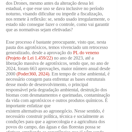
dos Drones, mesmo antes da alteração dessa lei
estadual, e que esse uso se dava inclusive no período
noturno, visando dificultar ou impedir a fiscalização,
nos remete à reflexão: se, sendo usado irregularmente, o
estado não consegue fazer o controle, como vai garantir
que as normativas sejam efetivadas?
Esse processo é bastante preocupante, visto que, nesta
pauta dos agrotóxicos, temos vivenciado um retrocesso
generalizado, desde a aprovação do
PL do veneno
(Projeto de Lei 1.459/22)
no ano de 2023, até a
liberação massiva de agrotóxicos, sendo que, no ano de
2024, foram 663 aprovações, maior número anual desde
2000
(Poder360, 2024)
. Em tempo de crise ambiental, é
necessário coragem para enfrentar as bases estruturais
desse modo de desenvolvimento, o principal
responsável pela degradação ambiental, destruição dos
biomas com desmatamentos e queimadas, contaminação
da vida com agrotóxicos e outros produtos químicos. É
importante enfatizar que
existem alternativas ao agronegócio. Nesse sentido, é
necessário construir política, técnica e socialmente as
condições para que a agroecologia e a agricultura dos
povos do campo, das águas e das florestas possa se