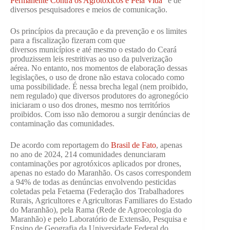
Permanente Contra os Agrotóxicos e Pela Vida”
e de
diversos pesquisadores e meios de comunicação.
Os princípios da precaução e da prevenção e os limites
para a fiscalização fizeram com que
diversos municípios e até mesmo o estado do Ceará
produzissem leis restritivas ao uso da pulverização
aérea. No entanto, nos momentos de elaboração dessas
legislações, o uso de drone não estava colocado como
uma possibilidade. É nessa brecha legal (nem proibido,
nem regulado) que diversos produtores do agronegócio
iniciaram o uso dos drones, mesmo nos territórios
proibidos. Com isso não demorou a surgir denúncias de
contaminação das comunidades.
De acordo com reportagem do
Brasil de Fato
, apenas
no ano de 2024, 214 comunidades denunciaram
contaminações por agrotóxicos aplicados por drones,
apenas no estado do Maranhão. Os casos correspondem
a 94% de todas as denúncias envolvendo pesticidas
coletadas pela Fetaema (Federação dos Trabalhadores
Rurais, Agricultores e Agricultoras Familiares do Estado
do Maranhão), pela Rama (Rede de Agroecologia do
Maranhão) e pelo Laboratório de Extensão, Pesquisa e
Ensino de Geografia da Universidade Federal do