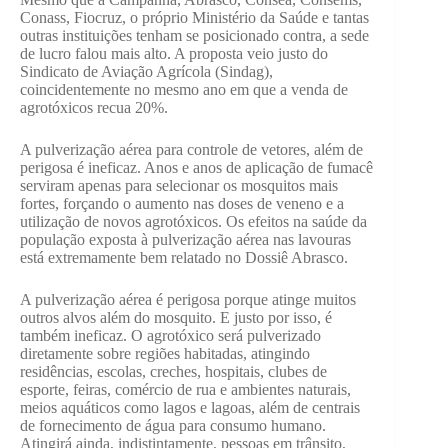
Conass, Fiocruz, o próprio Ministério da Saúde e tantas
outras instituições tenham se posicionado contra, a sede
de lucro falou mais alto. A proposta veio justo do
Sindicato de Aviação Agrícola (Sindag),
coincidentemente no mesmo ano em que a venda de
agrotóxicos recua 20%.
A pulverização aérea para controle de vetores, além de
perigosa é ineficaz. Anos e anos de aplicação de fumacê
serviram apenas para selecionar os mosquitos mais
fortes, forçando o aumento nas doses de veneno e a
utilização de novos agrotóxicos. Os efeitos na saúde da
população exposta à pulverização aérea nas lavouras
está extremamente bem relatado no Dossiê Abrasco.
A pulverização aérea é perigosa porque atinge muitos
outros alvos além do mosquito. E justo por isso, é
também ineficaz. O agrotóxico será pulverizado
diretamente sobre regiões habitadas, atingindo
residências, escolas, creches, hospitais, clubes de
esporte, feiras, comércio de rua e ambientes naturais,
meios aquáticos como lagos e lagoas, além de centrais
de fornecimento de água para consumo humano.
Atingirá ainda, indistintamente, pessoas em trânsito,