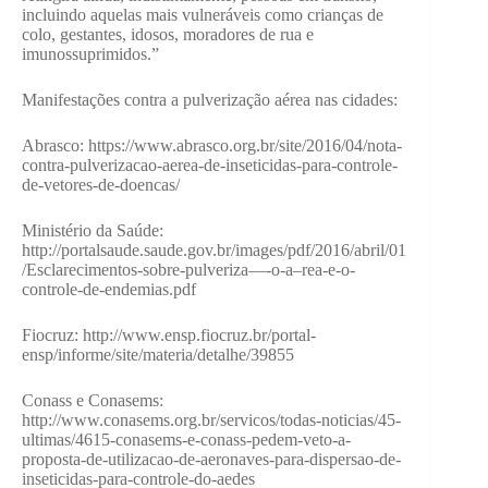
incluindo aquelas mais vulneráveis como crianças de
colo, gestantes, idosos, moradores de rua e
imunossuprimidos.”
Manifestações contra a pulverização aérea nas cidades:
Abrasco: https://www.abrasco.org.br/site/2016/04/nota-
contra-pulverizacao-aerea-de-inseticidas-para-controle-
de-vetores-de-doencas/
Ministério da Saúde:
http://portalsaude.saude.gov.br/images/pdf/2016/abril/01
/Esclarecimentos-sobre-pulveriza—-o-a–rea-e-o-
controle-de-endemias.pdf
Fiocruz: http://www.ensp.fiocruz.br/portal-
ensp/informe/site/materia/detalhe/39855
Conass e Conasems:
http://www.conasems.org.br/servicos/todas-noticias/45-
ultimas/4615-conasems-e-conass-pedem-veto-a-
proposta-de-utilizacao-de-aeronaves-para-dispersao-de-
inseticidas-para-controle-do-aedes