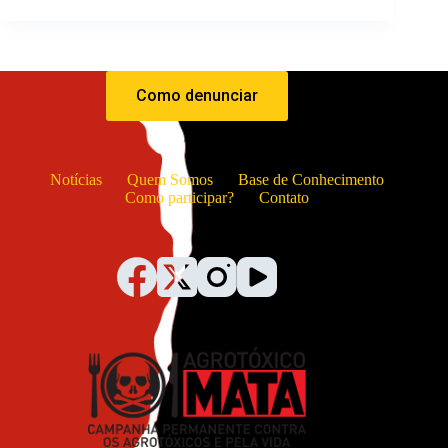
Como denunciar
Notícias
Quem Somos
Base de Conhecimento
Como participar?
Contato