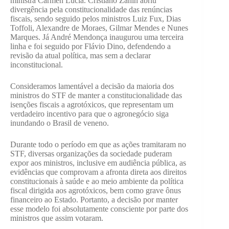
ministra Cármen Lúcia. Cristiano Zanin abriu
divergência pela constitucionalidade das renúncias
fiscais, sendo seguido pelos ministros Luiz Fux, Dias
Toffoli, Alexandre de Moraes, Gilmar Mendes e Nunes
Marques. Já André Mendonça inaugurou uma terceira
linha e foi seguido por Flávio Dino, defendendo a
revisão da atual política, mas sem a declarar
inconstitucional.
Consideramos lamentável a decisão da maioria dos
ministros do STF de manter a constitucionalidade das
isenções fiscais a agrotóxicos, que representam um
verdadeiro incentivo para que o agronegócio siga
inundando o Brasil de veneno.
Durante todo o período em que as ações tramitaram no
STF, diversas organizações da sociedade puderam
expor aos ministros, inclusive em audiência pública, as
evidências que comprovam a afronta direta aos direitos
constitucionais à saúde e ao meio ambiente da política
fiscal dirigida aos agrotóxicos, bem como grave ônus
financeiro ao Estado. Portanto, a decisão por manter
esse modelo foi absolutamente consciente por parte dos
ministros que assim votaram.