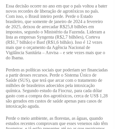
Essa decisão ocorre no ano em que o país voltou a bater
novos recordes de liberação de agrotóxicos no país.
Com isso, o Brasil inteiro perde. Perde o Estado
brasileiro, que somente de janeiro de 2024 a fevereiro
de 2025, deixou de arrecadar R$25,8 bilhões em
impostos, segundo o Ministério da Fazenda. Lideram a
lista as empresas Syngenta (R$2,7 bilhões), Corteva
(R$1,7 bilhão) e Basf (R$1,6 bilhão). Isso é 12 vezes
mais que o orçamento da Agência Nacional de
Vigilância Sanitária – Anvisa – e sete vezes mais que o
do Ibama.
Perdem as políticas sociais que poderiam ser financiadas
a partir desses recursos. Perde o Sistema Único de
Saúde (SUS), que terá que arcar com o tratamento de
milhões de brasileiros adoecidos pela intoxicação
química. Segundo estudo da Fiocruz, para cada dólar
gasto com a compra dos agrotóxicos, cerca de US$ 1,28
são gerados em custos de saúde apenas para casos de
intoxicação aguda.
Perde o meio ambiente, as florestas, as águas, quando
estudos recentes comprovam que esses venenos não têm
fronteiras, e já estão presentes até no ar que respiramos.