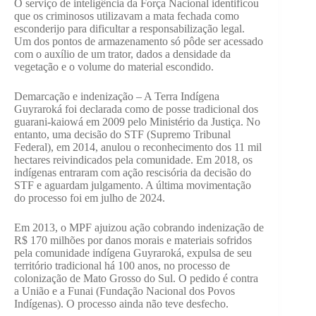
O serviço de inteligência da Força Nacional identificou
que os criminosos utilizavam a mata fechada como
esconderijo para dificultar a responsabilização legal.
Um dos pontos de armazenamento só pôde ser acessado
com o auxílio de um trator, dados a densidade da
vegetação e o volume do material escondido.
Demarcação e indenização – A Terra Indígena
Guyraroká foi declarada como de posse tradicional dos
guarani-kaiowá em 2009 pelo Ministério da Justiça. No
entanto, uma decisão do STF (Supremo Tribunal
Federal), em 2014, anulou o reconhecimento dos 11 mil
hectares reivindicados pela comunidade. Em 2018, os
indígenas entraram com ação rescisória da decisão do
STF e aguardam julgamento. A última movimentação
do processo foi em julho de 2024.
Em 2013, o MPF ajuizou ação cobrando indenização de
R$ 170 milhões por danos morais e materiais sofridos
pela comunidade indígena Guyraroká, expulsa de seu
território tradicional há 100 anos, no processo de
colonização de Mato Grosso do Sul. O pedido é contra
a União e a Funai (Fundação Nacional dos Povos
Indígenas). O processo ainda não teve desfecho.