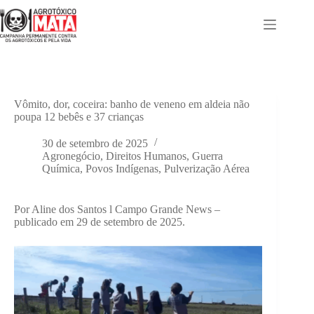
Pular
para
o
conteúdo
Vômito, dor, coceira: banho de veneno em aldeia não
poupa 12 bebês e 37 crianças
30 de setembro de 2025
Agronegócio
,
Direitos Humanos
,
Guerra
Química
,
Povos Indígenas
,
Pulverização Aérea
Por Aline dos Santos l Campo Grande News –
publicado em 29 de setembro de 2025.