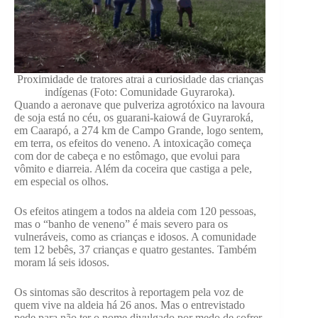
Proximidade de tratores atrai a curiosidade das crianças
indígenas (Foto: Comunidade Guyraroka).
Quando a aeronave que pulveriza agrotóxico na lavoura
de soja está no céu, os guarani-kaiowá de Guyraroká,
em Caarapó, a 274 km de Campo Grande, logo sentem,
em terra, os efeitos do veneno. A intoxicação começa
com dor de cabeça e no estômago, que evolui para
vômito e diarreia. Além da coceira que castiga a pele,
em especial os olhos.
Os efeitos atingem a todos na aldeia com 120 pessoas,
mas o “banho de veneno” é mais severo para os
vulneráveis, como as crianças e idosos. A comunidade
tem 12 bebês, 37 crianças e quatro gestantes. Também
moram lá seis idosos.
Os sintomas são descritos à reportagem pela voz de
quem vive na aldeia há 26 anos. Mas o entrevistado
pede para não ter o nome divulgado por medo de sofrer