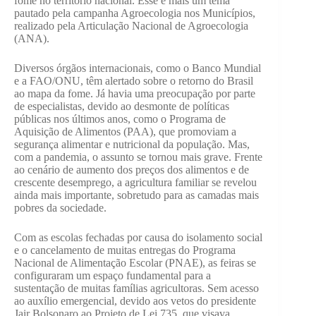
fome no território nacional. Esse é mais um tema
pautado pela campanha Agroecologia nos Municípios,
realizado pela Articulação Nacional de Agroecologia
(ANA).
Diversos órgãos internacionais, como o Banco Mundial
e a FAO/ONU, têm alertado sobre o retorno do Brasil
ao mapa da fome. Já havia uma preocupação por parte
de especialistas, devido ao desmonte de políticas
públicas nos últimos anos, como o Programa de
Aquisição de Alimentos (PAA), que promoviam a
segurança alimentar e nutricional da população. Mas,
com a pandemia, o assunto se tornou mais grave. Frente
ao cenário de aumento dos preços dos alimentos e de
crescente desemprego, a agricultura familiar se revelou
ainda mais importante, sobretudo para as camadas mais
pobres da sociedade.
Com as escolas fechadas por causa do isolamento social
e o cancelamento de muitas entregas do Programa
Nacional de Alimentação Escolar (PNAE), as feiras se
configuraram um espaço fundamental para a
sustentação de muitas famílias agricultoras. Sem acesso
ao auxílio emergencial, devido aos vetos do presidente
Jair Bolsonaro ao Projeto de Lei 735, que visava