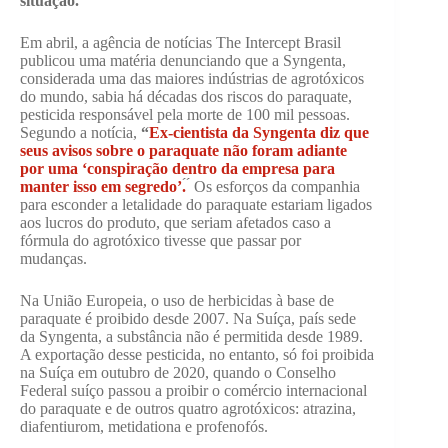
situação.
Em abril, a agência de notícias The Intercept Brasil
publicou uma matéria denunciando que a Syngenta,
considerada uma das maiores indústrias de agrotóxicos
do mundo, sabia há décadas dos riscos do paraquate,
pesticida responsável pela morte de 100 mil pessoas.
Segundo a notícia,
“
Ex-cientista da Syngenta diz que
seus avisos sobre o paraquate não foram adiante
por uma ‘conspiração dentro da empresa para
manter isso em segredo’.
́ ́ Os esforços da companhia
para esconder a letalidade do paraquate estariam ligados
aos lucros do produto, que seriam afetados caso a
fórmula do agrotóxico tivesse que passar por
mudanças.
Na União Europeia, o uso de herbicidas à base de
paraquate é proibido desde 2007. Na Suíça, país sede
da Syngenta, a substância não é permitida desde 1989.
A exportação desse pesticida, no entanto, só foi proibida
na Suíça em outubro de 2020, quando o Conselho
Federal suíço passou a proibir o comércio internacional
do paraquate e de outros quatro agrotóxicos: atrazina,
diafentiurom, metidationa e profenofós.