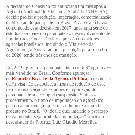
A decisão do Conselho foi anunciada um mês após a
Agência Nacional de Vigilância Sanitária (ANVISA),
decidir proibir a produção, importação, comercialização
e utilização do paraquate no Brasil. A Anvisa já havia
comunicado essa decisão em 2017, após uma série de
estudos associarem o paraquate ao desenvolvimento de
Parkinson e câncer. Devido a pressão dos setores
agrícolas brasileiros, incluindo o Ministério da
Agricultura, a Anvisa adiou a proibição para setembro
de 2020, tendo três anos de transição.
Em 2019, porém, o paraquate ainda era o 6° agrotóxico
mais vendido no Brasil. Conforme apuração
da
Repórter Brasil e da Agência Pública
, a resolução
da Anvisa não estabeleceu metas de redução de uso,
nem de finalização de estoques e importação do
paraquate até sua completa suspensão. Sem esse
procedimento, o ritmo de importação do agrotóxico
passou a aumentar, o que construiu um estoque do
produto no Brasil. “O ideal é que, iniciado o processo
de banimento, seja proibida a importação”, afirma o
pesquisador da Fiocruz, Luiz Cláudio Meirelles.
Em outubro de 2020, um mês após a suspensão entrar