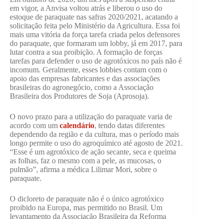
em vigor, a Anvisa voltou atrás e liberou o uso do
estoque de paraquate nas safras 2020/2021, acatando a
solicitação feita pelo Ministério da Agricultura. Essa foi
mais uma vitória da força tarefa criada pelos defensores
do paraquate, que formaram um lobby, já em 2017, para
lutar contra a sua proibição. A formação de forças
tarefas para defender o uso de agrotóxicos no país não é
incomum. Geralmente, esses lobbies contam com o
apoio das empresas fabricantes e das associações
brasileiras do agronegócio, como a Associação
Brasileira dos Produtores de Soja (Aprosoja).
O novo prazo para a utilização do paraquate varia de
acordo com um
calendário
, tendo datas diferentes
dependendo da região e da cultura, mas o período mais
longo permite o uso do agroquímico até agosto de 2021.
“Esse é um agrotóxico de ação secante, seca e queima
as folhas, faz o mesmo com a pele, as mucosas, o
pulmão”, afirma a médica Lilimar Mori, sobre o
paraquate.
O dicloreto de paraquate não é o único agrotóxico
proibido na Europa, mas permitido no Brasil. Um
levantamento da Associação Brasileira da Reforma