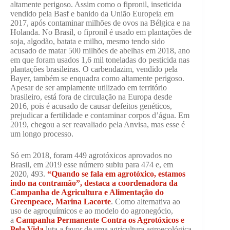
altamente perigoso. Assim como o fipronil, inseticida
vendido pela Basf e banido da União Europeia em
2017, após contaminar milhões de ovos na Bélgica e na
Holanda. No Brasil, o fipronil é usado em plantações de
soja, algodão, batata e milho, mesmo tendo sido
acusado de matar 500 milhões de abelhas em 2018, ano
em que foram usados 1,6 mil toneladas do pesticida nas
plantações brasileiras. O carbendazim, vendido pela
Bayer, também se enquadra como altamente perigoso.
Apesar de ser amplamente utilizado em território
brasileiro, está fora de circulação na Europa desde
2016, pois é acusado de causar defeitos genéticos,
prejudicar a fertilidade e contaminar corpos d’água. Em
2019, chegou a ser reavaliado pela Anvisa, mas esse é
um longo processo.
Só em 2018, foram 449 agrotóxicos aprovados no
Brasil, em 2019 esse número subiu para 474 e, em
2020, 493.
“Quando se fala em agrotóxico, estamos
indo na contramão”, destaca a coordenadora da
Campanha de Agricultura e Alimentação do
Greenpeace, Marina Lacorte
. Como alternativa ao
uso de agroquímicos e ao modelo do agronegócio,
a
Campanha Permanente Contra os Agrotóxicos e
Pela Vida
luta a favor de uma agricultura agroecológica