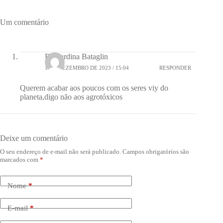
Um comentário
Bernardina Bataglin
1 DE DEZEMBRO DE 2023 / 15:04
RESPONDER
Querem acabar aos poucos com os seres viy do
planeta,digo não aos agrotóxicos
Deixe um comentário
O seu endereço de e-mail não será publicado.
Campos obrigatórios são
marcados com
*
Nome
*
E-mail
*