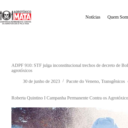
Pular
para
o
Notícias
Quem Som
conteúdo
ADPF 910: STF julga inconstitucional trechos de decreto de Bol
agrotóxicos
30 de junho de 2023
Pacote do Veneno
,
Transgênicos
Roberta Quintino I Campanha Permanente Contra os Agrotóxicos