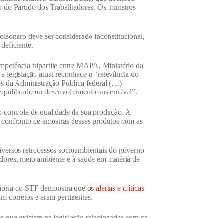
o do Partido dos Trabalhadores. Os ministros
lsonaro deve ser considerado inconstitucional,
 deficiente.
competência tripartite entre MAPA, Ministério da
 a legislação atual reconhece
a
“relevância do
os da Administração Pública federal (…)
 equilibrado ou desenvolvimento sustentável”.
 o controle de qualidade da sua produção. A
 confronto de amostras desses produtos com as
versos retrocessos socioambientais do governo
midores, meio ambiente e à saúde em matéria de
maioria do STF demonstra que
os alertas e críticas
m corretos e eram pertinentes.
es que existem na legislação relacionadas com os