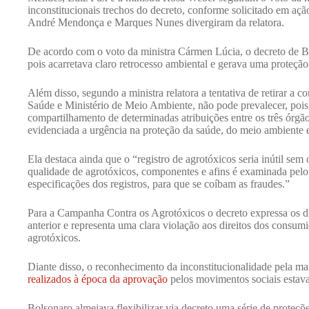
inconstitucionais trechos do decreto, conforme solicitado em açã
André Mendonça e Marques Nunes divergiram da relatora.
De acordo com o voto da ministra Cármen Lúcia, o decreto de Bo
pois acarretava claro retrocesso ambiental e gerava uma proteção
Além disso, segundo a ministra relatora a tentativa de retirar a 
Saúde e Ministério de Meio Ambiente, não pode prevalecer, pois
compartilhamento de determinadas atribuições entre os três órgã
evidenciada a urgência na proteção da saúde, do meio ambiente
Ela destaca ainda que o “registro de agrotóxicos seria inútil sem
qualidade de agrotóxicos, componentes e afins é examinada pelo
especificações dos registros, para que se coíbam as fraudes.”
Para a Campanha Contra os Agrotóxicos o decreto expressa os di
anterior e representa uma clara violação aos direitos dos consu
agrotóxicos.
Diante disso, o reconhecimento da inconstitucionalidade pela 
realizados à época da aprovação
pelos movimentos sociais estava
Bolsonaro almejava flexibilizar via decreto uma série de proteçõ