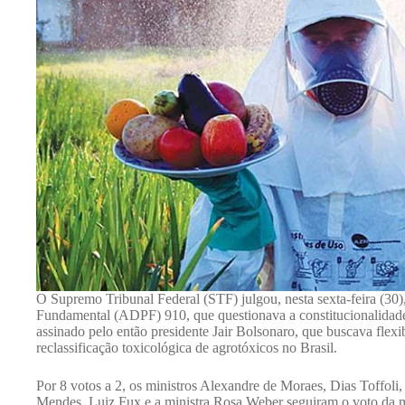
O Supremo Tribunal Federal (STF) julgou, nesta sexta-feira (30
Fundamental (ADPF) 910, que questionava a constitucionalidade
assinado pelo então presidente Jair Bolsonaro, que buscava flexi
reclassificação toxicológica de agrotóxicos no Brasil.
Por 8 votos a 2, os ministros Alexandre de Moraes, Dias Toffol
Mendes, Luiz Fux e a ministra Rosa Weber seguiram o voto da m