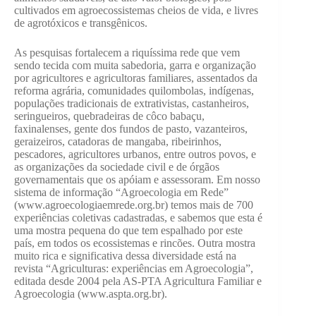
cultivados em agroecossistemas cheios de vida, e livres
de agrotóxicos e transgênicos.
As pesquisas fortalecem a riquíssima rede que vem
sendo tecida com muita sabedoria, garra e organização
por agricultores e agricultoras familiares, assentados da
reforma agrária, comunidades quilombolas, indígenas,
populações tradicionais de extrativistas, castanheiros,
seringueiros, quebradeiras de côco babaçu,
faxinalenses, gente dos fundos de pasto, vazanteiros,
geraizeiros, catadoras de mangaba, ribeirinhos,
pescadores, agricultores urbanos, entre outros povos, e
as organizações da sociedade civil e de órgãos
governamentais que os apóiam e assessoram. Em nosso
sistema de informação “Agroecologia em Rede”
(www.agroecologiaemrede.org.br) temos mais de 700
experiências coletivas cadastradas, e sabemos que esta é
uma mostra pequena do que tem espalhado por este
país, em todos os ecossistemas e rincões. Outra mostra
muito rica e significativa dessa diversidade está na
revista “Agriculturas: experiências em Agroecologia”,
editada desde 2004 pela AS-PTA Agricultura Familiar e
Agroecologia (www.aspta.org.br).