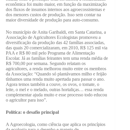
econômica foi muito maior, em função da maximização
dos fluxos de insumos internos aos agroecossistemas e
dos menores custos de produção. Isso sem contar na
maior diversidade de produção para auto-consumo.
No município de Anita Garibaldi, em Santa Catarina, a
Associação de Agricultores Ecologistas promoveu a
diversificação da produção das 42 famílias associadas,
das quais 20 comercializaram, em 2010, R$ 125 mil via
PAA e R$ 80 mil pelo Programa de Alimentação
Escolar. Já as famílias feirantes tem uma renda média de
R$ 700,00 por semana. Segundo relatam os
agricultores, a renda melhorou muito entre os membros
da Associação: “Quando só plantávamos milho e feijão
tínhamos uma renda muito apertada para passar o ano.
Agora temos também a couve, os ovos, o tomate, o
leite, o mel e o melado, outras hortaliças… essa renda
complementar ajuda muito e esse processo todo educou
o agricultor para isso”.
Política: o desafio principal
A Agroecologia, como ciência que aplica os princípios
da ecologia para o desenho e manejo de