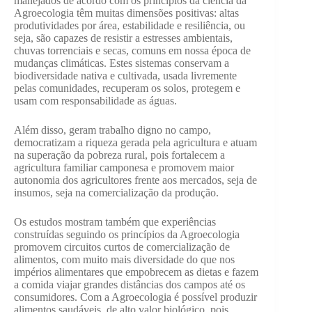
manejados de acordo com os princípios da ciência da
Agroecologia têm muitas dimensões positivas: altas
produtividades por área, estabilidade e resiliência, ou
seja, são capazes de resistir a estresses ambientais,
chuvas torrenciais e secas, comuns em nossa época de
mudanças climáticas. Estes sistemas conservam a
biodiversidade nativa e cultivada, usada livremente
pelas comunidades, recuperam os solos, protegem e
usam com responsabilidade as águas.
Além disso, geram trabalho digno no campo,
democratizam a riqueza gerada pela agricultura e atuam
na superação da pobreza rural, pois fortalecem a
agricultura familiar camponesa e promovem maior
autonomia dos agricultores frente aos mercados, seja de
insumos, seja na comercialização da produção.
Os estudos mostram também que experiências
construídas seguindo os princípios da Agroecologia
promovem circuitos curtos de comercialização de
alimentos, com muito mais diversidade do que nos
impérios alimentares que empobrecem as dietas e fazem
a comida viajar grandes distâncias dos campos até os
consumidores. Com a Agroecologia é possível produzir
alimentos saudáveis, de alto valor biológico, pois