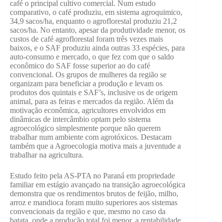
café o principal cultivo comercial. Num estudo
comparativo, o café produziu, em sistema agroquimico,
34,9 sacos/ha, enquanto o agroflorestal produziu 21,2
sacos/ha. No entanto, apesar da produtividade menor, os
custos de café agroflorestal foram três vezes mais
baixos, e o SAF produziu ainda outras 33 espécies, para
auto-consumo e mercado, o que fez com que o saldo
econômico do SAF fosse superior ao do café
convencional. Os grupos de mulheres da região se
organizam para beneficiar a produção e levam os
produtos dos quintais e SAF’s, inclusive os de origem
animal, para as feiras e mercados da região. Além da
motivação econômica, agricultores envolvidos em
dinâmicas de intercâmbio optam pelo sistema
agroecológico simplesmente porque não querem
trabalhar num ambiente com agrotóxicos. Destacam
também que a Agroecologia motiva mais a juventude a
trabalhar na agricultura.
Estudo feito pela AS-PTA no Paraná em propriedade
familiar em estágio avançado na transição agroecológica
demonstra que os rendimentos brutos de feijão, milho,
arroz e mandioca foram muito superiores aos sistemas
convencionais da região e que, mesmo no caso da
batata, onde a produção total foi menor, a rentabilidade