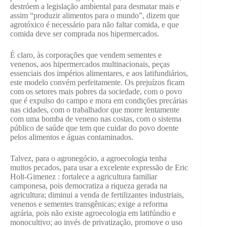
destróem a legislação ambiental para desmatar mais e
assim “produzir alimentos para o mundo”, dizem que
agrotóxico é necessário para não faltar comida, e que
comida deve ser comprada nos hipermercados.
É claro, às corporações que vendem sementes e
venenos, aos hipermercados multinacionais, peças
essenciais dos impérios alimentares, e aos latifundiários,
este modelo convém perfeitamente. Os prejuízos ficam
com os setores mais pobres da sociedade, com o povo
que é expulso do campo e mora em condições precárias
nas cidades, com o trabalhador que morre lentamente
com uma bomba de veneno nas costas, com o sistema
público de saúde que tem que cuidar do povo doente
pelos alimentos e águas contaminados.
Talvez, para o agronegócio, a agroecologia tenha
muitos pecados, para usar a excelente expressão de Eric
Holt-Gimenez : fortalece a agricultura familiar
camponesa, pois democratiza a riqueza gerada na
agricultura; diminui a venda de fertilizantes industriais,
venenos e sementes transgênicas; exige a reforma
agrária, pois não existe agroecologia em latifúndio e
monocultivo; ao invés de privatização, promove o uso