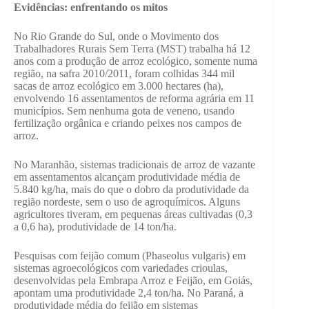
Evidências: enfrentando os mitos
No Rio Grande do Sul, onde o Movimento dos
Trabalhadores Rurais Sem Terra (MST) trabalha há 12
anos com a produção de arroz ecológico, somente numa
região, na safra 2010/2011, foram colhidas 344 mil
sacas de arroz ecológico em 3.000 hectares (ha),
envolvendo 16 assentamentos de reforma agrária em 11
municípios. Sem nenhuma gota de veneno, usando
fertilização orgânica e criando peixes nos campos de
arroz.
No Maranhão, sistemas tradicionais de arroz de vazante
em assentamentos alcançam produtividade média de
5.840 kg/ha, mais do que o dobro da produtividade da
região nordeste, sem o uso de agroquímicos. Alguns
agricultores tiveram, em pequenas áreas cultivadas (0,3
a 0,6 ha), produtividade de 14 ton/ha.
Pesquisas com feijão comum (Phaseolus vulgaris) em
sistemas agroecológicos com variedades crioulas,
desenvolvidas pela Embrapa Arroz e Feijão, em Goiás,
apontam uma produtividade 2,4 ton/ha. No Paraná, a
produtividade média do feijão em sistemas