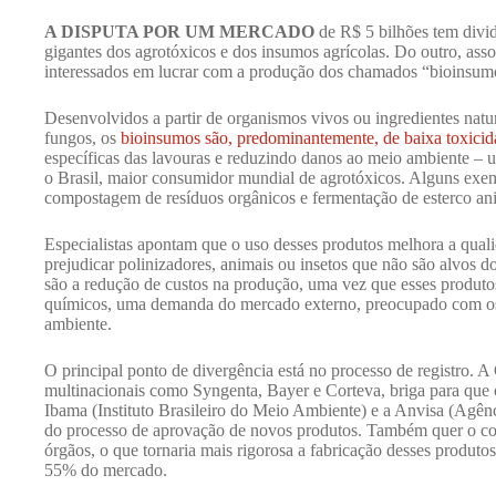
A DISPUTA POR UM MERCADO
de R$ 5 bilhões tem divid
gigantes dos agrotóxicos e dos insumos agrícolas. Do outro, ass
interessados em lucrar com a produção dos chamados “bioinsum
Desenvolvidos a partir de organismos vivos ou ingredientes natura
fungos, os
bioinsumos são, predominantemente, de baixa toxicid
específicas das lavouras e reduzindo danos ao meio ambiente – 
o Brasil, maior consumidor mundial de agrotóxicos. Alguns exem
compostagem de resíduos orgânicos e fermentação de esterco an
Especialistas apontam que o uso desses produtos melhora a quali
prejudicar polinizadores, animais ou insetos que não são alvos d
são a redução de custos na produção, uma vez que esses produt
químicos, uma demanda do mercado externo, preocupado com os
ambiente.
O principal ponto de divergência está no processo de registro. A 
multinacionais como Syngenta, Bayer e Corteva, briga para que o
Ibama (Instituto Brasileiro do Meio Ambiente) e a Anvisa (Agênc
do processo de aprovação de novos produtos. Também quer o cont
órgãos, o que tornaria mais rigorosa a fabricação desses produto
55% do mercado.