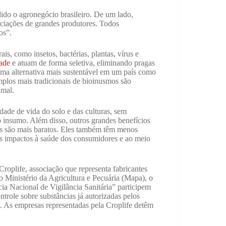
ido o agronegócio brasileiro. De um lado,
ociações de grandes produtores. Todos
os”.
is, como insetos, bactérias, plantas, vírus e
ade
e atuam de forma seletiva, eliminando pragas
uma alternativa mais sustentável em um país como
plos mais tradicionais de bioinusmos são
imal.
dade de vida do solo e das culturas, sem
o insumo. Além disso, outros grandes benefícios
os são mais baratos. Eles também têm menos
 impactos à saúde dos consumidores e ao meio
Croplife, associação que representa fabricantes
 Ministério da Agricultura e Pecuária (Mapa), o
ia Nacional de Vigilância Sanitária” participem
role sobre substâncias já autorizadas pelos
s. As empresas representadas pela Croplife detêm