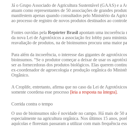
Já o Grupo Associado de Agricultura Sustentável (GAAS) e a As
atuam como representantes de 50 associações de grandes produtor
manifestem apenas quando consultados pelo Ministério da Agricult
ao processo de registro de novos produtos destinados ao controle 
Fontes ouvidas pela
Repórter Brasil
apontam uma incoerência n
da nova Lei de Agrotóxicos a associação fez lobby para minimiza
reavaliação de produtos, na de bioinsumos procura uma maior pa
Para além da incoerência, o interesse das gigantes de agrotóxic
bioinsumos. “Se o produtor começar a deixar de usar os agrotóxi
ser as fornecedoras dos produtos biológicos. Elas querem conti
ex-coordenador de agroecologia e produção orgânica do Ministério
Orgânico.
A Croplife, entretanto, afirma que no caso da Lei de Agrotóxico
somente coordena esse processo
[leia a resposta na íntegra].
Corrida contra o tempo
O uso de bioinsumos não é novidade no campo. Há mais de 50 ano
especialmente na agricultura orgânica. Nos últimos 15 anos, poré
aquícolas e florestais passaram a utilizar com mais frequência es