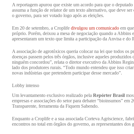
A reportagem apurou que existe um acordo para que o deputad
assuma a função de relator de um texto alternativo, que deve ser
o governo, para ser votado logo após as eleições.
Em 20 de setembro, a Croplife
divulgou um comunicado
em que 
próprio. Porém, deixou a mesa de negociação quando a Abbins e 
apresentaram um texto que limita a participação da Anvisa e do I
A associação de agrotóxicos queria colocar na lei que todos os p
doenças passem pelos três órgãos, inclusive aqueles produzidos c
ninguém concordou”, relata o diretor executivo da Abbins Regina
lado dos produtores rurais. “Todo mundo entendeu que isso criari
novas indústrias que pretendem participar desse mercado”.
Lobby intenso
Um levantamento exclusivo realizado pela
Repórter Brasil
most
empresas e associações do setor para debater “bioinsumos” em 2
Transparente, ferramenta da Fiquem Sabendo.
Enquanto a Croplife e a sua associada Corteva Agriscience, fabri
encontros no total em órgãos do governo, as representantes dos 