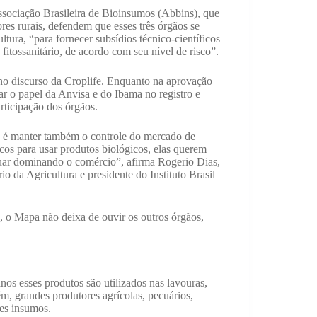
sociação Brasileira de Bioinsumos (Abbins), que
es rurais, defendem que esses três órgãos se
ura, “para fornecer subsídios técnico-científicos
fitossanitário, de acordo com seu nível de risco”.
o discurso da Croplife. Enquanto na aprovação
r o papel da Anvisa e do Ibama no registro e
rticipação dos órgãos.
os é manter também o controle do mercado de
cos para usar produtos biológicos, elas querem
nuar dominando o comércio”, afirma Rogerio Dias,
 da Agricultura e presidente do Instituto Brasil
s, o Mapa não deixa de ouvir os outros órgãos,
s esses produtos são utilizados nas lavouras,
m, grandes produtores agrícolas, pecuários,
ses insumos.