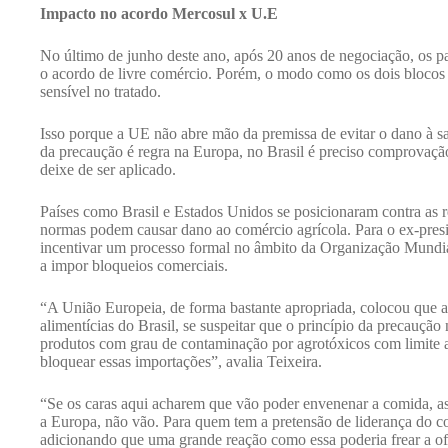
Impacto no acordo Mercosul x U.E
No último de junho deste ano, após 20 anos de negociação, os 
o acordo de livre comércio. Porém, o modo como os dois blocos 
sensível no tratado.
Isso porque a UE não abre mão da premissa de evitar o dano à s
da precaução é regra na Europa, no Brasil é preciso comprovação
deixe de ser aplicado.
Países como Brasil e Estados Unidos se posicionaram contra as re
normas podem causar dano ao comércio agrícola. Para o ex-presi
incentivar um processo formal no âmbito da Organização Mund
a impor bloqueios comerciais.
“A União Europeia, de forma bastante apropriada, colocou que 
alimentícias do Brasil, se suspeitar que o princípio da precaução
produtos com grau de contaminação por agrotóxicos com limite a
bloquear essas importações”, avalia Teixeira.
“Se os caras aqui acharem que vão poder envenenar a comida, as
a Europa, não vão. Para quem tem a pretensão de liderança do co
adicionando que uma grande reação como essa poderia frear a o