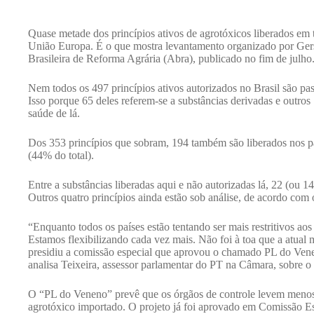
Quase metade dos princípios ativos de agrotóxicos liberados em te
União Europa. É o que mostra levantamento organizado por Gers
Brasileira de Reforma Agrária (Abra), publicado no fim de julho
Nem todos os 497 princípios ativos autorizados no Brasil são p
Isso porque 65 deles referem-se a substâncias derivadas e outros 
saúde de lá.
Dos 353 princípios que sobram, 194 também são liberados nos p
(44% do total).
Entre a substâncias liberadas aqui e não autorizadas lá, 22 (ou
Outros quatro princípios ainda estão sob análise, de acordo com
“Enquanto todos os países estão tentando ser mais restritivos ao
Estamos flexibilizando cada vez mais. Não foi à toa que a atual 
presidiu a comissão especial que aprovou o chamado PL do Venen
analisa Teixeira, assessor parlamentar do PT na Câmara, sobre o
O “PL do Veneno” prevê que os órgãos de controle levem menos 
agrotóxico importado. O projeto já foi aprovado em Comissão E