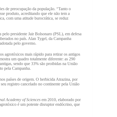
drões de preocupação da população. “Tanto o
esse produto, acreditando que ele não tem a
ica, com uma atitude burocrática, se reduz
a pelo presidente Jair Bolsonaro (PSL), em defesa
 liberados no país. Alan Tygel, da Campanha
 adotada pelo governo.
s agrotóxicos mais rápido para retirar os antigos
mostra um quadro totalmente diferente: as 290
s antigas, sendo que 33% são proibidas na União
ito pela Campanha.
nos países de origem. O herbicida Atrazina, por
seu registro cancelado no continente pela União
onal Academy of Sciences
em 2010, elaborado por
grotóxico é um potente disruptor endócrino, que