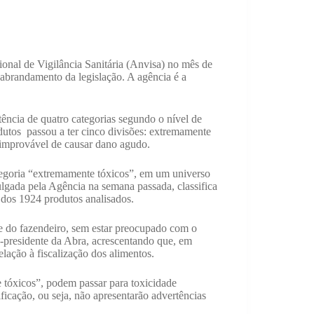
ional de Vigilância Sanitária (Anvisa) no mês de
o abrandamento da legislação. A agência é a
tência de quatro categorias segundo o nível de
odutos passou a ter cinco divisões: extremamente
 improvável de causar dano agudo.
egoria “extremamente tóxicos”, em um universo
lgada pela Agência na semana passada, classifica
dos 1924 produtos analisados.
e do fazendeiro, sem estar preocupado com o
presidente da Abra, acrescentando que, em
ação à fiscalização dos alimentos.
 tóxicos”, podem passar para toxicidade
ficação, ou seja, não apresentarão advertências