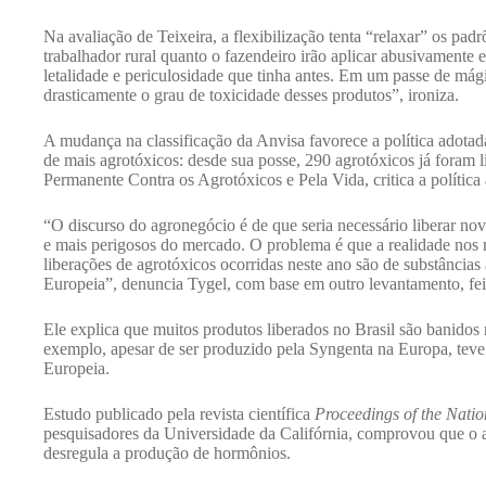
Na avaliação de Teixeira, a flexibilização tenta “relaxar” os pa
trabalhador rural quanto o fazendeiro irão aplicar abusivamente 
letalidade e periculosidade que tinha antes. Em um passe de mág
drasticamente o grau de toxicidade desses produtos”, ironiza.
A mudança na classificação da Anvisa favorece a política adotad
de mais agrotóxicos: desde sua posse, 290 agrotóxicos já foram
Permanente Contra os Agrotóxicos e Pela Vida, critica a política
“O discurso do agronegócio é de que seria necessário liberar novo
e mais perigosos do mercado. O problema é que a realidade nos 
liberações de agrotóxicos ocorridas neste ano são de substância
Europeia”, denuncia Tygel, com base em outro levantamento, fe
Ele explica que muitos produtos liberados no Brasil são banidos 
exemplo, apesar de ser produzido pela Syngenta na Europa, teve 
Europeia.
Estudo publicado pela revista científica
Proceedings of the Nati
pesquisadores da Universidade da Califórnia, comprovou que o a
desregula a produção de hormônios.