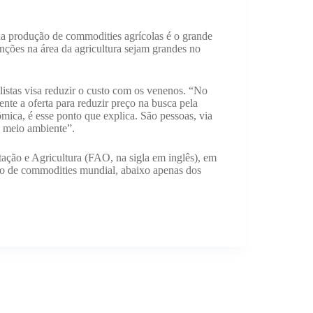
 na produção de commodities agrícolas é o grande
enções na área da agricultura sejam grandes no
alistas visa reduzir o custo com os venenos. “No
nte a oferta para reduzir preço na busca pela
ômica, é esse ponto que explica. São pessoas, via
 meio ambiente”.
ção e Agricultura (FAO, na sigla em inglês), em
ão de commodities mundial, abaixo apenas dos