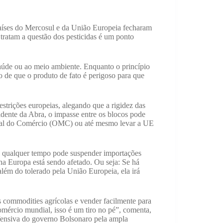
países do Mercosul e da União Europeia fecharam
tratam a questão dos pesticidas é um ponto
aúde ou ao meio ambiente. Enquanto o princípio
 de que o produto de fato é perigoso para que
strições europeias, alegando que a rigidez das
dente da Abra, o impasse entre os blocos pode
ial do Comércio (OMC) ou até mesmo levar a UE
a qualquer tempo pode suspender importações
 na Europa está sendo afetado. Ou seja: Se há
lém do tolerado pela União Europeia, ela irá
 commodities agrícolas e vender facilmente para
mércio mundial, isso é um tiro no pé”, comenta,
fensiva do governo Bolsonaro pela ampla