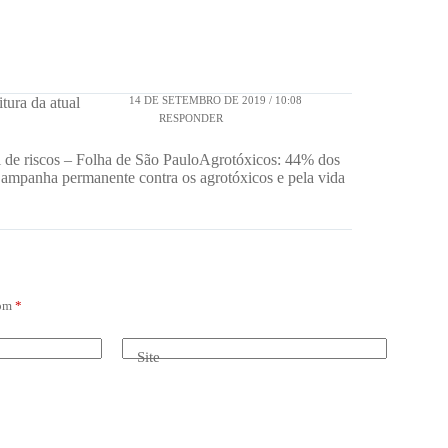
14 DE SETEMBRO DE 2019 / 10:08
tura da atual
RESPONDER
 de riscos – Folha de São PauloAgrotóxicos: 44% dos
 Campanha permanente contra os agrotóxicos e pela vida
com
*
Site