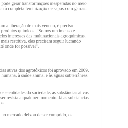
a pode gerar transformações inesperadas no meio
vou à completa feminização de sapos-com-garras-
nam a liberação de mais veneno, é preciso
de produtos químicos. “Somos um imenso e
elos interesses das multinacionais agroquímicas.
mais restritiva, elas precisam seguir lucrando
té onde for possível”.
ias ativas dos agrotóxicos foi aprovado em 2009,
e humana, à saúde animal e às águas subterrâneas
 e entidades da sociedade, as substâncias ativas
er revista a qualquer momento. Já as substâncias
os.
o no mercado deixou de ser cumprido, os