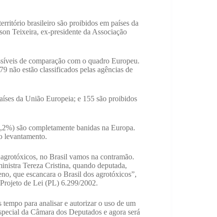
rritório brasileiro são proibidos em países da
on Teixeira, ex-presidente da Associação
.
assíveis de comparação com o quadro Europeu.
79 não estão classificados pelas agências de
aíses da União Europeia; e 155 são proibidos
 14,2%) são completamente banidas na Europa.
 o levantamento.
s agrotóxicos, no Brasil vamos na contramão.
ministra Tereza Cristina, quando deputada,
o, que escancara o Brasil dos agrotóxicos”,
 Projeto de Lei (PL) 6.299/2002.
tempo para analisar e autorizar o uso de um
special da Câmara dos Deputados e agora será