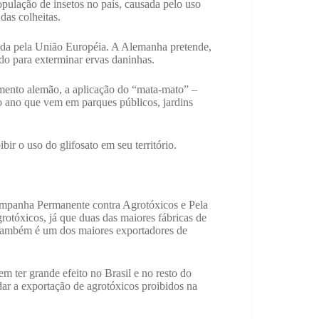
opulação de insetos no país, causada pelo uso
das colheitas.
dida pela União Européia. A Alemanha pretende,
ado para exterminar ervas daninhas.
amento alemão, a aplicação do “mata-mato” –
do ano que vem em parques públicos, jardins
bir o uso do glifosato em seu território.
mpanha Permanente contra Agrotóxicos e Pela
otóxicos, já que duas das maiores fábricas de
também é um dos maiores exportadores de
m ter grande efeito no Brasil e no resto do
ar a exportação de agrotóxicos proibidos na