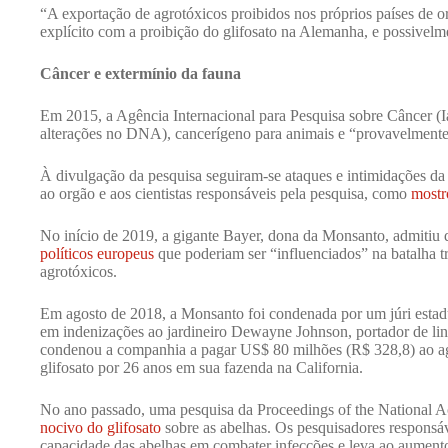
“A exportação de agrotóxicos proibidos nos próprios países de o
explícito com a proibição do glifosato na Alemanha, e possivelm
Câncer e extermínio da fauna
Em 2015, a Agência Internacional para Pesquisa sobre Câncer (Ia
alterações no DNA), cancerígeno para animais e “provavelment
À divulgação da pesquisa seguiram-se ataques e intimidações da 
ao orgão e aos cientistas responsáveis pela pesquisa, como
mostr
No início de 2019, a gigante Bayer, dona da Monsanto, admiti
políticos europeus
que poderiam ser “influenciados” na batalha t
agrotóxicos.
Em agosto de 2018, a Monsanto foi condenada por um júri estad
em indenizações ao jardineiro Dewayne Johnson, portador de li
condenou a companhia a pagar US$ 80 milhões (R$ 328,8) ao ag
glifosato por 26 anos em sua fazenda na California.
No ano passado, uma pesquisa da Proceedings of the National
nocivo do glifosato
sobre as abelhas. Os pesquisadores responsá
capacidade das abelhas em combater infecções e leva ao aumento