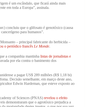
rigem é um escândalo, que ficará ainda mais
ente em toda a Europa”, assinala.
rc) concluiu que o glifosato é genotóxico (causa
e cancerígeno para humanos”.
Monsanto – principal fabricante do herbicida –
ou o periódico francês
Le Monde
.
u que a companhia mantinha
listas de jornalistas e
ravada por ela contra o banimento dos
unidense a pagar US$ 289 milhões (R$ 1,18 bi)
nfoma. Decisão semelhante, em março deste ano,
ricultor Edwin Hardeman, que esteve exposto ao
 Academy of Sciences (PNAS)
revelou o efeito
veis demonstraram que o agrotóxico prejudica a
 da mortandade destes insetos, o que por sua vez