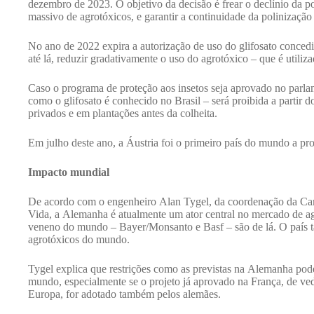
dezembro de 2023. O objetivo da decisão é frear o declínio da p
massivo de agrotóxicos, e garantir a continuidade da polinização 
No ano de 2022 expira a autorização de uso do glifosato conce
até lá, reduzir gradativamente o uso do agrotóxico – que é utiliz
Caso o programa de proteção aos insetos seja aprovado no parl
como o glifosato é conhecido no Brasil – será proibida a partir 
privados e em plantações antes da colheita.
Em julho deste ano, a Áustria foi o primeiro país do mundo a proi
Impacto mundial
De acordo com o engenheiro Alan Tygel, da coordenação da Ca
Vida, a Alemanha é atualmente um ator central no mercado de agr
veneno do mundo – Bayer/Monsanto e Basf – são de lá. O país 
agrotóxicos do mundo.
Tygel explica que restrições como as previstas na Alemanha pode
mundo, especialmente se o projeto já aprovado na França, de ved
Europa, for adotado também pelos alemães.