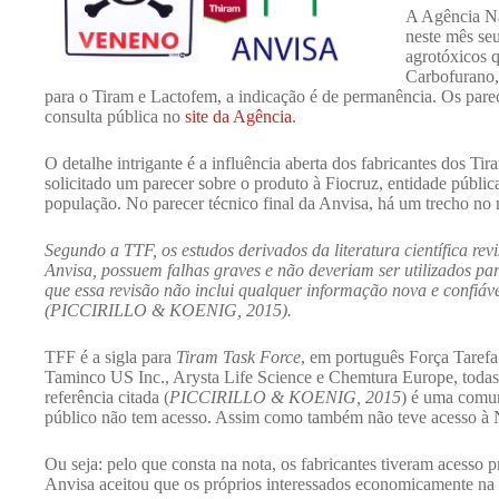
A Agência Na
neste mês seu
agrotóxicos 
Carbofurano,
para o Tiram e Lactofem, a indicação é de permanência. Os parec
consulta pública no
site da Agência
.
O detalhe intrigante é a influência aberta dos fabricantes dos T
solicitado um parecer sobre o produto à Fiocruz, entidade públ
população. No parecer técnico final da Anvisa, há um trecho no
Segundo a TTF, os estudos derivados da literatura científica re
Anvisa, possuem falhas graves e não deveriam ser utilizados par
que essa revisão não inclui qualquer informação nova e confiável
(PICCIRILLO & KOENIG, 2015).
TFF é a sigla para
Tiram Task Force
, em português Força Tarefa
Taminco US Inc., Arysta Life Science e Chemtura Europe, todas 
referência citada (
PICCIRILLO & KOENIG, 2015
) é uma comun
público não tem acesso. Assim como também não teve acesso à 
Ou seja: pelo que consta na nota, os fabricantes tiveram acesso p
Anvisa aceitou que os próprios interessados economicamente na