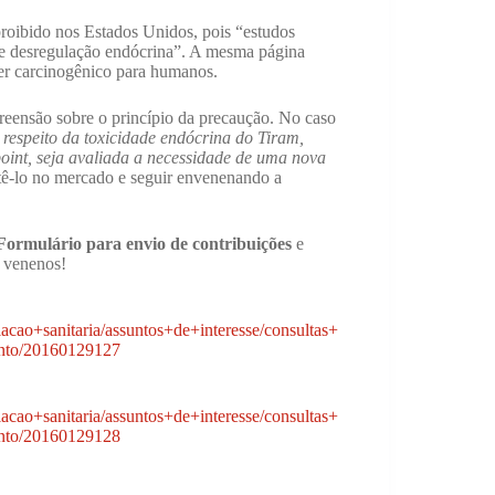
roibido nos Estados Unidos, pois “estudos
de desregulação endócrina”. A mesma página
er carcinogênico para humanos.
eensão sobre o princípio da precaução. No caso
 respeito da toxicidade endócrina do Tiram,
point, seja avaliada a necessidade de uma nova
ntê-lo no mercado e seguir envenenando a
Formulário para envio de contribuições
e
s venenos!
ulacao+sanitaria/assuntos+de+interesse/consultas+
ento/20160129127
ulacao+sanitaria/assuntos+de+interesse/consultas+
ento/20160129128