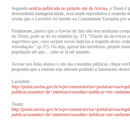
Segundo
notícia publicada no próprio site da Anvisa,
o Tiram é p
demonstram mutagenicidade, toxicidade reprodutiva e suspeita 
revela que o Lactofen foi banido na Comunidade Européia por s
Finalmente, parece que a Anvisa de fato não tem nenhuma compr
do Tiram, pode-se ler no relatório (p. 37): “
Diante da incerteza a
sugerimos que, caso surjam novos indícios a respeito desse end
reavaliação.
” (p.37). Ou seja, apesar das incertezas, propõe ma
população até que… sabe-se lá até quando.
Acesse nos links abaixo o site das consultas públicas, clique em
proponha que a ementa seja alterada pedindo o banimento deste
Lactofem:
http://portal.anvisa.gov.br/wps/content/anvisa+portal/anvisa/reg
publicas/assuntos+de+interesse/consultas+publicas+em+andam
Tiram:
http://portal.anvisa.gov.br/wps/content/anvisa+portal/anvisa/reg
publicas/assuntos+de+interesse/consultas+publicas+em+andam