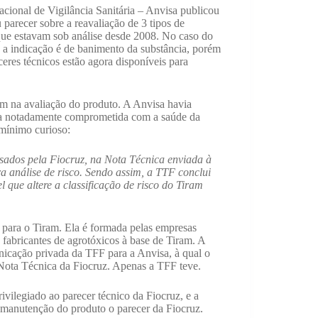
cional de Vigilância Sanitária – Anvisa publicou
 parecer sobre a reavaliação de 3 tipos de
que estavam sob análise desde 2008. No caso do
 a indicação é de banimento da substância, porém
eres técnicos estão agora disponíveis para
iram na avaliação do produto. A Anvisa havia
ica notadamente comprometida com a saúde da
 mínimo curioso:
visados pela Fiocruz, na Nota Técnica enviada à
a análise de risco. Sendo assim, a TTF conclui
 que altere a classificação de risco do Tiram
 para o Tiram. Ela é formada pelas empresas
fabricantes de agrotóxicos à base de Tiram. A
icação privada da TFF para a Anvisa, à qual o
Nota Técnica da Fiocruz. Apenas a TFF teve.
rivilegiado ao parecer técnico da Fiocruz, e a
 manutenção do produto o parecer da Fiocruz.