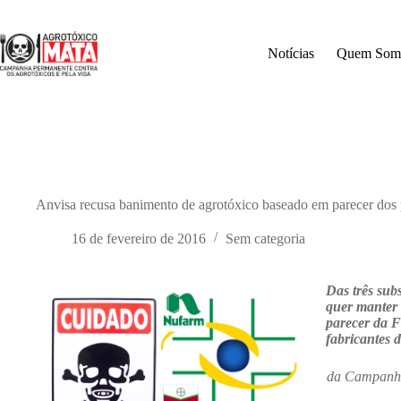
Pular
para
o
Notícias
Quem Som
conteúdo
Anvisa recusa banimento de agrotóxico baseado em parecer dos p
16 de fevereiro de 2016
Sem categoria
Das três sub
quer manter 
parecer da F
fabricantes 
da Campanha