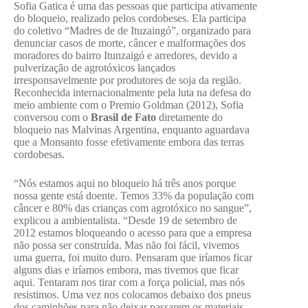
Sofia Gatica é uma das pessoas que participa ativamente
do bloqueio, realizado pelos cordobeses. Ela participa
do coletivo “Madres de de Ituzaingó”, organizado para
denunciar casos de morte, câncer e malformações dos
moradores do bairro Itunzaigó e arredores, devido a
pulverização de agrotóxicos lançados
irresponsavelmente por produtores de soja da região.
Reconhecida internacionalmente pela luta na defesa do
meio ambiente com o Premio Goldman (2012), Sofia
conversou com o
Brasil de Fato
diretamente do
bloqueio nas Malvinas Argentina, enquanto aguardava
que a Monsanto fosse efetivamente embora das terras
cordobesas.
“Nós estamos aqui no bloqueio há três anos porque
nossa gente está doente. Temos 33% da população com
câncer e 80% das crianças com agrotóxico no sangue”,
explicou a ambientalista. “Desde 19 de setembro de
2012 estamos bloqueando o acesso para que a empresa
não possa ser construída. Mas não foi fácil, vivemos
uma guerra, foi muito duro. Pensaram que iríamos ficar
alguns dias e iríamos embora, mas tivemos que ficar
aqui. Tentaram nos tirar com a força policial, mas nós
resistimos. Uma vez nos colocamos debaixo dos pneus
dos caminhões para não deixar passarem os materiais,