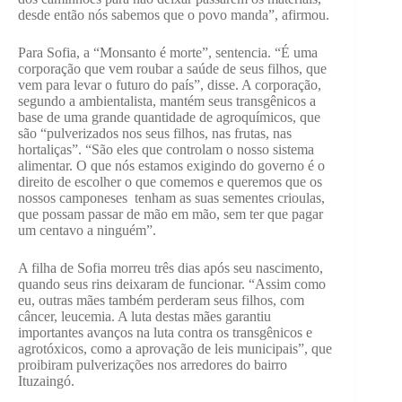
desde então nós sabemos que o povo manda”, afirmou.
Para Sofia, a “Monsanto é morte”, sentencia. “É uma
corporação que vem roubar a saúde de seus filhos, que
vem para levar o futuro do país”, disse. A corporação,
segundo a ambientalista, mantém seus transgênicos a
base de uma grande quantidade de agroquímicos, que
são “pulverizados nos seus filhos, nas frutas, nas
hortaliças”. “São eles que controlam o nosso sistema
alimentar. O que nós estamos exigindo do governo é o
direito de escolher o que comemos e queremos que os
nossos camponeses tenham as suas sementes crioulas,
que possam passar de mão em mão, sem ter que pagar
um centavo a ninguém”.
A filha de Sofia morreu três dias após seu nascimento,
quando seus rins deixaram de funcionar. “Assim como
eu, outras mães também perderam seus filhos, com
câncer, leucemia. A luta destas mães garantiu
importantes avanços na luta contra os transgênicos e
agrotóxicos, como a aprovação de leis municipais”, que
proibiram pulverizações nos arredores do bairro
Ituzaingó.