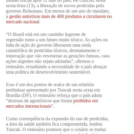
missão oficial após 11 dias no país, ele criticou, nesta
sexta-feira (13), a liberação de novos pesticidas pelo
governo Bolsonaro. Em menos de um ano de mandato,
a
gestão autorizou mais de 400 produtos a circularem no
mercado nacional
.
“O Brasil está em um caminho íngreme de
regressão rumo a um futuro muito tóxico. As ações ou
falta de ação do governo liberaram uma onda
catastrófica de pesticidas tóxicos, desmatamento e
mineração que vão envenenar as gerações futuras, caso
ações urgentes não sejam adotadas”, afirmou o
emissário, ressaltando a necessidade de o país abraçar
uma política de desenvolvimento sustentável.
Esse é um dos pontos de realce de um relatório
preliminar apresentado por Tuncak nesta sexta em
Brasília (DF). O emissário reforça que o país adota
“dezenas de agrotóxicos que foram
proibidos em
mercados internacionais
”.
Como consequência da expansão do uso de pesticidas,
a área da saúde também fica comprometida, lembra
Tuncak. O emissário pontuou que o cenário se traduz