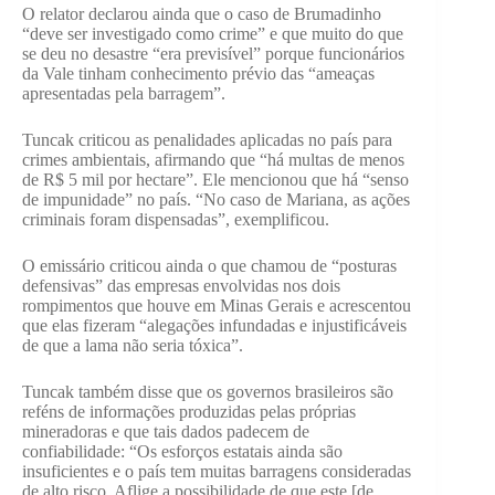
O relator declarou ainda que o caso de Brumadinho
“deve ser investigado como crime” e que muito do que
se deu no desastre “era previsível” porque funcionários
da Vale tinham conhecimento prévio das “ameaças
apresentadas pela barragem”.
Tuncak criticou as penalidades aplicadas no país para
crimes ambientais, afirmando que “há multas de menos
de R$ 5 mil por hectare”. Ele mencionou que há “senso
de impunidade” no país. “No caso de Mariana, as ações
criminais foram dispensadas”, exemplificou.
O emissário criticou ainda o que chamou de “posturas
defensivas” das empresas envolvidas nos dois
rompimentos que houve em Minas Gerais e acrescentou
que elas fizeram “alegações infundadas e injustificáveis
de que a lama não seria tóxica”.
Tuncak também disse que os governos brasileiros são
reféns de informações produzidas pelas próprias
mineradoras e que tais dados padecem de
confiabilidade: “Os esforços estatais ainda são
insuficientes e o país tem muitas barragens consideradas
de alto risco. Aflige a possibilidade de que este [de