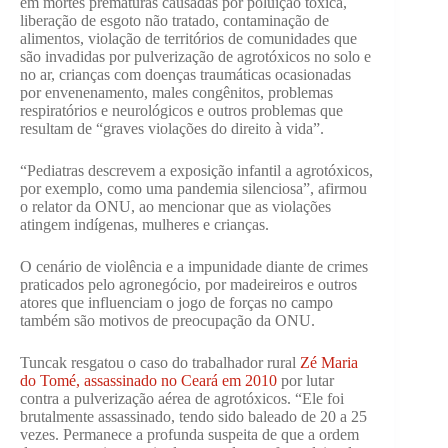
em mortes prematuras causadas por poluição tóxica,
liberação de esgoto não tratado, contaminação de
alimentos, violação de territórios de comunidades que
são invadidas por pulverização de agrotóxicos no solo e
no ar, crianças com doenças traumáticas ocasionadas
por envenenamento, males congênitos, problemas
respiratórios e neurológicos e outros problemas que
resultam de “graves violações do direito à vida”.
“Pediatras descrevem a exposição infantil a agrotóxicos,
por exemplo, como uma pandemia silenciosa”, afirmou
o relator da ONU, ao mencionar que as violações
atingem indígenas, mulheres e crianças.
O cenário de violência e a impunidade diante de crimes
praticados pelo agronegócio, por madeireiros e outros
atores que influenciam o jogo de forças no campo
também são motivos de preocupação da ONU.
Tuncak resgatou o caso do trabalhador rural
Zé Maria
do Tomé, assassinado no Ceará em 2010
por lutar
contra a pulverização aérea de agrotóxicos. “Ele foi
brutalmente assassinado, tendo sido baleado de 20 a 25
vezes. Permanece a profunda suspeita de que a ordem