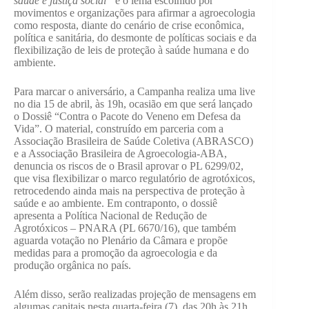
saúde e justiça social”
é o lema escolhido por
movimentos e organizações para afirmar a agroecologia
como resposta, diante do cenário de crise econômica,
política e sanitária, do desmonte de políticas sociais e da
flexibilização de leis de proteção à saúde humana e do
ambiente.
Para marcar o aniversário, a Campanha realiza uma live
no dia 15 de abril, às 19h, ocasião em que será lançado
o Dossiê “Contra o Pacote do Veneno em Defesa da
Vida”. O material, construído em parceria com a
Associação Brasileira de Saúde Coletiva (ABRASCO)
e a Associação Brasileira de Agroecologia-ABA,
denuncia os riscos de o Brasil aprovar o PL 6299/02,
que visa flexibilizar o marco regulatório de agrotóxicos,
retrocedendo ainda mais na perspectiva de proteção à
saúde e ao ambiente. Em contraponto, o dossiê
apresenta a Política Nacional de Redução de
Agrotóxicos – PNARA (PL 6670/16), que também
aguarda votação no Plenário da Câmara e propõe
medidas para a promoção da agroecologia e da
produção orgânica no país.
Além disso, serão realizadas projeção de mensagens em
algumas capitais nesta quarta-feira (7), das 20h às 21h,