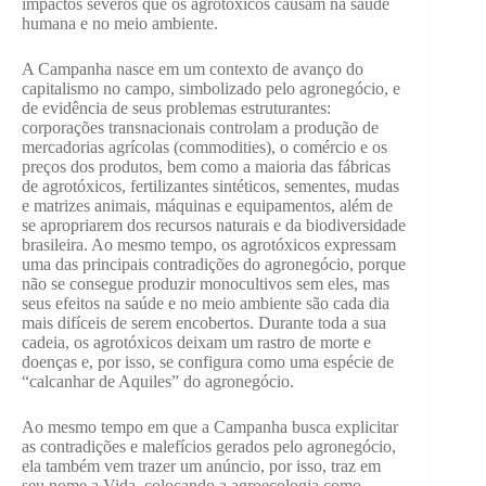
impactos severos que os agrotóxicos causam na saúde
humana e no meio ambiente.
A Campanha nasce em um contexto de avanço do
capitalismo no campo, simbolizado pelo agronegócio, e
de evidência de seus problemas estruturantes:
corporações transnacionais controlam a produção de
mercadorias agrícolas (commodities), o comércio e os
preços dos produtos, bem como a maioria das fábricas
de agrotóxicos, fertilizantes sintéticos, sementes, mudas
e matrizes animais, máquinas e equipamentos, além de
se apropriarem dos recursos naturais e da biodiversidade
brasileira. Ao mesmo tempo, os agrotóxicos expressam
uma das principais contradições do agronegócio, porque
não se consegue produzir monocultivos sem eles, mas
seus efeitos na saúde e no meio ambiente são cada dia
mais difíceis de serem encobertos. Durante toda a sua
cadeia, os agrotóxicos deixam um rastro de morte e
doenças e, por isso, se configura como uma espécie de
“calcanhar de Aquiles” do agronegócio.
Ao mesmo tempo em que a Campanha busca explicitar
as contradições e malefícios gerados pelo agronegócio,
ela também vem trazer um anúncio, por isso, traz em
seu nome a Vida, colocando a agroecologia como