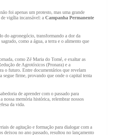
 não foi apenas um protesto, mas uma grande
de vigília incansável: a
Campanha Permanente
elo do agronegócio, transformando a dor da
é sagrado, como a água, a terra e o alimento que
ornada, como Zé Maria do Tomé, e exaltar as
Redução de Agrotóxicos (Pronara) e a
ra o futuro. Entre documentários que revelam
 segue firme, provando que onde o capital tenta
 sabedoria de aprender com o passado para
 a nossa memória histórica, relembrar nossos
defesa da vida.
iais de agitação e formação para dialogar com a
nos deixou no ano passado, resultou no lançamento