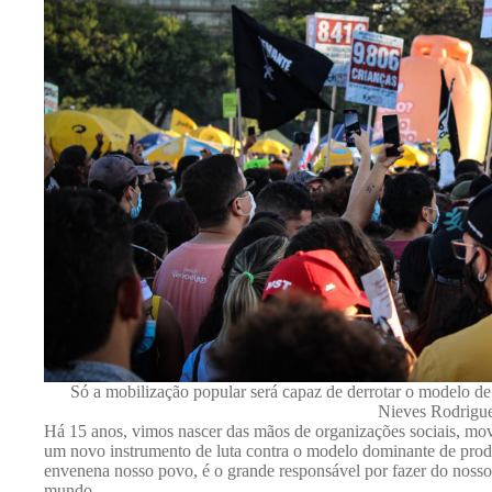
Só a mobilização popular será capaz de derrotar o modelo d
Nieves Rodrigu
Há 15 anos, vimos nascer das mãos de organizações sociais, movi
um novo instrumento de luta contra o modelo dominante de prod
envenena nosso povo, é o grande responsável por fazer do nosso
mundo.