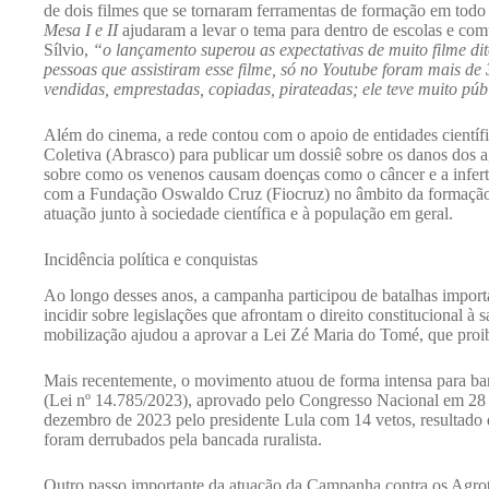
de dois filmes que se tornaram ferramentas de formação em todo
Mesa I e II
ajudaram a levar o tema para dentro de escolas e comu
Sílvio,
“o lançamento superou as expectativas de muito filme di
pessoas que assistiram esse filme, só no Youtube foram mais de 
vendidas, emprestadas, copiadas, pirateadas; ele teve muito púb
Além do cinema, a rede contou com o apoio de entidades científ
Coletiva (Abrasco) para publicar um dossiê sobre os danos dos 
sobre como os venenos causam doenças como o câncer e a infer
com a Fundação Oswaldo Cruz (Fiocruz) no âmbito da formação, 
atuação junto à sociedade científica e à população em geral.
Incidência política e conquistas
Ao longo desses anos, a campanha participou de batalhas import
incidir sobre legislações que afrontam o direito constitucional à
mobilização ajudou a aprovar a Lei Zé Maria do Tomé, que proi
Mais recentemente, o movimento atuou de forma intensa para ba
(Lei nº 14.785/2023), aprovado pelo Congresso Nacional em 2
dezembro de 2023 pelo presidente Lula com 14 vetos, resultado
foram derrubados pela bancada ruralista.
Outro passo importante da atuação da Campanha contra os Agrot