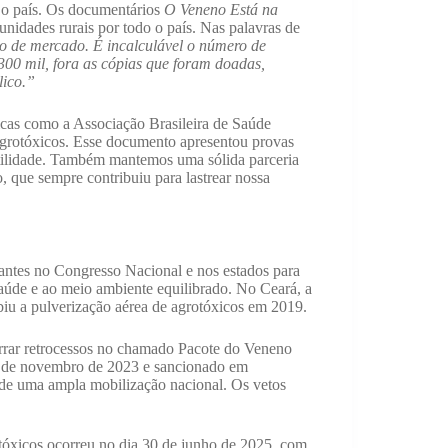
 o país. Os documentários
O Veneno Está na
nidades rurais por todo o país. Nas palavras de
to de mercado. É incalculável o número de
300 mil, fora as cópias que foram doadas,
lico.”
icas como a Associação Brasileira de Saúde
agrotóxicos. Esse documento apresentou provas
tilidade. Também mantemos uma sólida parceria
que sempre contribuiu para lastrear nossa
antes no Congresso Nacional e nos estados para
 saúde e ao meio ambiente equilibrado. No Ceará, a
biu a pulverização aérea de agrotóxicos em 2019.
rrar retrocessos no chamado Pacote do Veneno
8 de novembro de 2023 e sancionado em
 de uma ampla mobilização nacional. Os vetos
óxicos ocorreu no dia 30 de junho de 2025, com