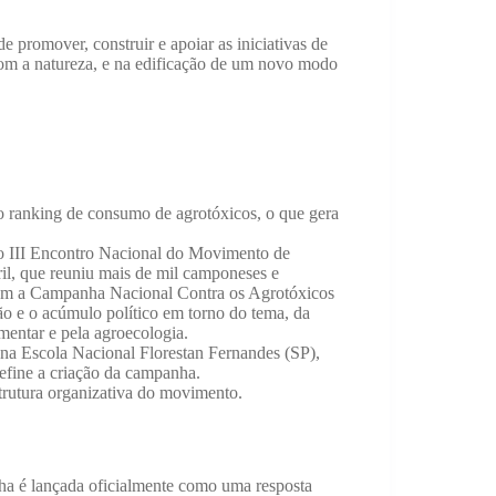
romover, construir e apoiar as iniciativas de
com a natureza, e na edificação de um novo modo
o ranking de consumo de agrotóxicos, o que gera
do III Encontro Nacional do Movimento de
ril, que reuniu mais de mil camponeses e
ram a Campanha Nacional Contra os Agrotóxicos
ão e o acúmulo político em torno do tema, da
mentar e pela agroecologia.
na Escola Nacional Florestan Fernandes (SP),
define a criação da campanha.
trutura organizativa do movimento.
 é lançada oficialmente como uma resposta