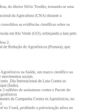
a, do diretor Silvio Tendler, tornando-se uma
ional da Agricultura (CNA) durante a
nsolidou as evidências científicas sobre os
escola em Rio Verde (GO), reforçando a luta pelo
esa 2.
l de Redução de Agrotóxicos (Pronara), que
Agrotóxicos na Saúde, um marco científico na
 e movimentos sociais.
como Dia Internacional de Luta Contra os
pal (Índia).
 2 milhões de assinaturas contra o Pacote do
Agrotóxicos
litantes da Campanha Contra os Agrotóxicos, no
uz
 no Ceará, proibindo a pulverização aérea no