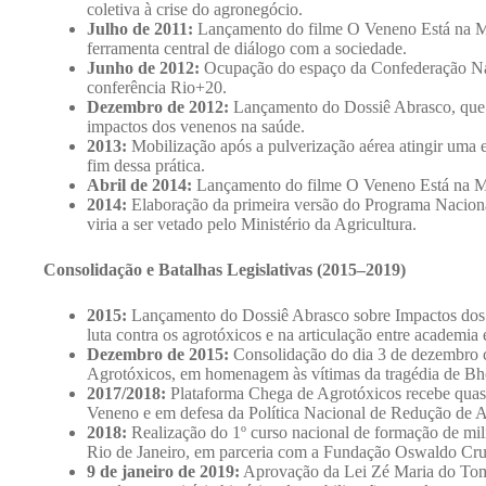
coletiva à crise do agronegócio.
Julho de 2011:
Lançamento do filme O Veneno Está na Mes
ferramenta central de diálogo com a sociedade.
Junho de 2012:
Ocupação do espaço da Confederação Nac
conferência Rio+20.
Dezembro de 2012:
Lançamento do Dossiê Abrasco, que co
impactos dos venenos na saúde.
2013:
Mobilização após a pulverização aérea atingir uma 
fim dessa prática.
Abril de 2014:
Lançamento do filme O Veneno Está na M
2014:
Elaboração da primeira versão do Programa Naciona
viria a ser vetado pelo Ministério da Agricultura.
Consolidação e Batalhas Legislativas (2015–2019)
2015:
Lançamento do Dossiê Abrasco sobre Impactos dos 
luta contra os agrotóxicos e na articulação entre academia
Dezembro de 2015:
Consolidação do dia 3 de dezembro 
Agrotóxicos, em homenagem às vítimas da tragédia de Bho
2017/2018:
Plataforma Chega de Agrotóxicos recebe quase
Veneno e em defesa da Política Nacional de Redução de 
2018:
Realização do 1º curso nacional de formação de mi
Rio de Janeiro, em parceria com a Fundação Oswaldo Cr
9 de janeiro de 2019:
Aprovação da Lei Zé Maria do Tomé