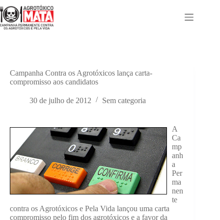
Pular
para
o
conteúdo
Campanha Contra os Agrotóxicos lança carta-
compromisso aos candidatos
30 de julho de 2012
Sem categoria
A
Ca
mp
anh
a
Per
ma
nen
te
contra os Agrotóxicos e Pela Vida lançou uma carta
compromisso pelo fim dos agrotóxicos e a favor da