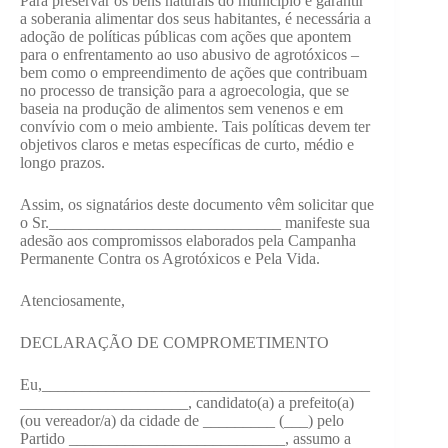
Para preservar os bens naturais do município e garantir
a soberania alimentar dos seus habitantes, é necessária a
adoção de políticas públicas com ações que apontem
para o enfrentamento ao uso abusivo de agrotóxicos –
bem como o empreendimento de ações que contribuam
no processo de transição para a agroecologia, que se
baseia na produção de alimentos sem venenos e em
convívio com o meio ambiente. Tais políticas devem ter
objetivos claros e metas específicas de curto, médio e
longo prazos.
Assim, os signatários deste documento vêm solicitar que
o Sr._____________________________ manifeste sua
adesão aos compromissos elaborados pela Campanha
Permanente Contra os Agrotóxicos e Pela Vida.
Atenciosamente,
DECLARAÇÃO DE COMPROMETIMENTO
Eu,_________________________________________
_____________________, candidato(a) a prefeito(a)
(ou vereador/a) da cidade de _________ (___) pelo
Partido ___________________________, assumo a