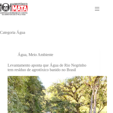
Pular
para
o
conteúdo
Categoria
Água
Água
,
Meio Ambiente
Levantamento aponta que Água de Rio Negrinho
tem resíduo de agrotóxico banido no Brasil