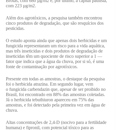
Brotas, com 680 µg/m2 e, por último, a capital paulista,
com 223 µg/m2.
Além dos agrotóxicos, a pesquisa também encontrou
cinco produtos de degradação, que são resquícios dos
pesticidas.
O estudo aponta ainda que apenas dois herbicidas e um
fungicida representaram um risco para a vida aquática,
mas três inseticidas e dois produtos de degradação de
inseticidas têm um quociente de risco superior a 1 —
fator que indica que a água da chuva, por si só, é uma
fonte de contaminação por agrotóxicos.
Presente em todas as amostras, o destaque da pesquisa
foi o herbicida atrazina. Em segundo lugar, vem
o fungicida carbendazin que, apesar de ser proibido no
Brasil, foi encontrado em 88% das amostras coletadas.
Já o herbicida tebuthiuron apareceu em 75% das
amostras, e foi detectado pela primeira vez em água de
chuva.
Altas concentrações de 2,4-D (nocivo para a fertilidade
humana) e fipronil, com potencial tóxico para as