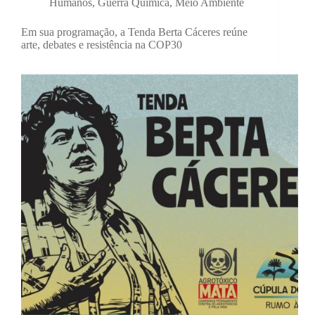
Humanos
,
Guerra Química
,
Meio Ambiente
Em sua programação, a Tenda Berta Cáceres reúne
arte, debates e resistência na COP30