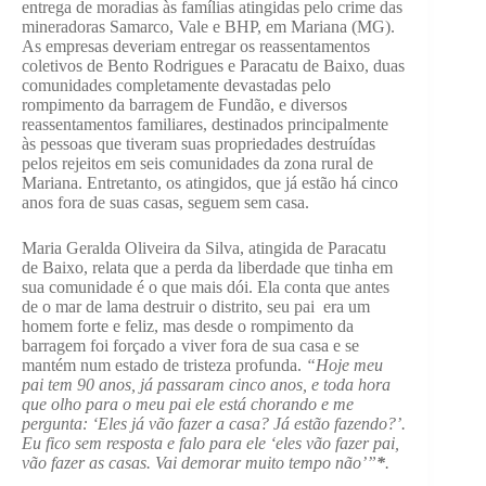
entrega de moradias às famílias atingidas pelo crime das
mineradoras Samarco, Vale e BHP, em Mariana (MG).
As empresas deveriam entregar os reassentamentos
coletivos de Bento Rodrigues e Paracatu de Baixo, duas
comunidades completamente devastadas pelo
rompimento da barragem de Fundão, e diversos
reassentamentos familiares, destinados principalmente
às pessoas que tiveram suas propriedades destruídas
pelos rejeitos em seis comunidades da zona rural de
Mariana. Entretanto, os atingidos, que já estão há cinco
anos fora de suas casas, seguem sem casa.
Maria Geralda Oliveira da Silva, atingida de Paracatu
de Baixo, relata que a perda da liberdade que tinha em
sua comunidade é o que mais dói. Ela conta que antes
de o mar de lama destruir o distrito, seu pai era um
homem forte e feliz, mas desde o rompimento da
barragem foi forçado a viver fora de sua casa e se
mantém num estado de tristeza profunda.
“Hoje meu
pai tem 90 anos, já passaram cinco anos, e toda hora
que olho para o meu pai ele está chorando e me
pergunta: ‘Eles já vão fazer a casa? Já estão fazendo?’.
Eu fico sem resposta e falo para ele ‘eles vão fazer pai,
vão fazer as casas. Vai demorar muito tempo não’”
*
.