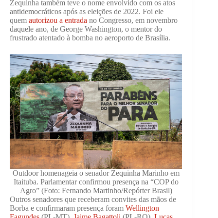
Zequinha também teve o nome envolvido com os atos
antidemocráticos após as eleições de 2022. Foi ele
quem
autorizou a entrada
no Congresso, em novembro
daquele ano, de George Washington, o mentor do
frustrado atentado à bomba no aeroporto de Brasília.
Outdoor homenageia o senador Zequinha Marinho em
Itaituba. Parlamentar confirmou presença na “COP do
Agro” (Foto: Fernando Martinho/Repórter Brasil)
Outros senadores que receberam convites das mãos de
Borba e confirmaram presença foram
Wellington
Fagundes
(PL-MT),
Jaime Bagattoli
(PL-RO),
Lucas