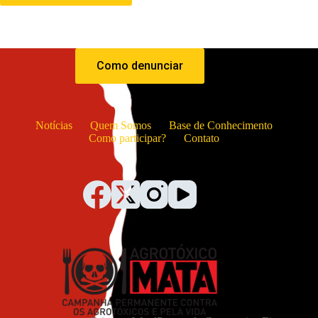
Como denunciar
Notícias
Quem Somos
Base de Conhecimento
Como participar?
Contato