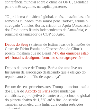
conferência mundial sobre o clima da ONU, agendada
para o mês seguinte, na capital paraense.
“O problema climático é global, e nós, amazônidas, não
somos os culpados, mas somos penalizados”, afirma o
advogado Vinícius Borba, criador da Apria (Associação
dos Produtores Rurais Independentes da Amazônia) e
principal organizador da COP do Agro.
Dados do Seeg
(Sistema de Estimativas de Emissões de
Gases de Efeito Estufa do Observatório do Clima),
porém, mostram que no Brasil
74% das emissões estão
relacionadas de alguma forma ao setor agropecuário
.
Depois da posse de Trump, Borba fez uma live no
Instagram da associação destacando que a eleição do
republicano é um “fio de esperança”.
Em um de seus primeiros atos, Trump anunciou a saída
dos EUA do
Acordo de Paris
sobre mudanças
climáticas, cujo objetivo é manter o aquecimento global
do planeta abaixo de 1,5°C até o final do século.
Também prometeu uma linha dura contra restrições
ambientais.