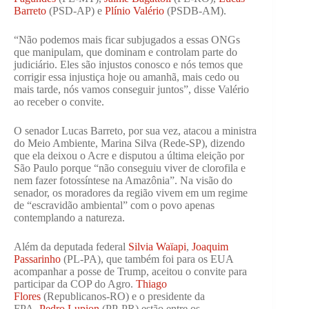
Barreto
(PSD-AP) e
Plínio Valério
(PSDB-AM).
“Não podemos mais ficar subjugados a essas ONGs
que manipulam, que dominam e controlam parte do
judiciário. Eles são injustos conosco e nós temos que
corrigir essa injustiça hoje ou amanhã, mais cedo ou
mais tarde, nós vamos conseguir juntos”, disse Valério
ao receber o convite.
O senador Lucas Barreto, por sua vez, atacou a ministra
do Meio Ambiente, Marina Silva (Rede-SP), dizendo
que ela deixou o Acre e disputou a última eleição por
São Paulo porque “não conseguiu viver de clorofila e
nem fazer fotossíntese na Amazônia”. Na visão do
senador, os moradores da região vivem em um regime
de “escravidão ambiental” com o povo apenas
contemplando a natureza.
Além da deputada federal
Silvia Waïapi
,
Joaquim
Passarinho
(PL-PA), que também foi para os EUA
acompanhar a posse de Trump, aceitou o convite para
participar da COP do Agro.
Thiago
Flores
(Republicanos-RO) e o presidente da
FPA,
Pedro Lupion
(PP-PR) estão entre os