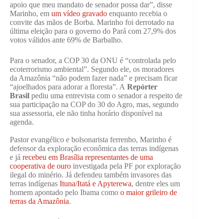
apoio que meu mandato de senador possa dar”, disse
Marinho, em
um vídeo gravado
enquanto recebia o
convite das mãos de Borba. Marinho foi derrotado na
última eleição para o governo do Pará com 27,9% dos
votos válidos ante 69% de Barbalho.
Para o senador, a COP 30 da ONU é “controlada pelo
ecoterrorismo ambiental”. Segundo ele, os moradores
da Amazônia “não podem fazer nada” e precisam ficar
“ajoelhados para adorar a floresta”. A
Repórter
Brasil
pediu uma entrevista com o senador a respeito de
sua participação na COP do 30 do Agro, mas, segundo
sua assessoria, ele não tinha horário disponível na
agenda.
Pastor evangélico e bolsonarista ferrenho, Marinho é
defensor da exploração econômica das terras indígenas
e já
recebeu em Brasília representantes de uma
cooperativa de ouro
investigada pela PF por exploração
ilegal do minério. Já defendeu também invasores das
terras indígenas
Ituna/Itatá e Apyterewa
, dentre eles um
homem apontado pelo Ibama como
o maior grileiro de
terras da Amazônia
.