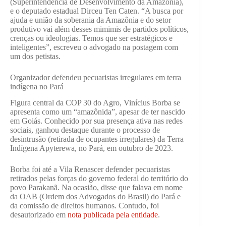
(Superintendência de Desenvolvimento da Amazônia),
e o deputado estadual Dirceu Ten Caten. “A busca por
ajuda e união da soberania da Amazônia e do setor
produtivo vai além desses mimimis de partidos políticos,
crenças ou ideologias. Temos que ser estratégicos e
inteligentes”, escreveu o advogado na postagem com
um dos petistas.
Organizador defendeu pecuaristas irregulares em terra
indígena no Pará
Figura central da COP 30 do Agro, Vinícius Borba se
apresenta como um “amazônida”, apesar de ter nascido
em Goiás. Conhecido por sua presença ativa nas redes
sociais, ganhou destaque durante o processo de
desintrusão (retirada de ocupantes irregulares) da Terra
Indígena Apyterewa, no Pará, em outubro de 2023.
Borba foi até a Vila Renascer defender pecuaristas
retirados pelas forças do governo federal do território do
povo Parakanã. Na ocasião, disse que falava em nome
da OAB (Ordem dos Advogados do Brasil) do Pará e
da comissão de direitos humanos. Contudo, foi
desautorizado em
nota publicada pela entidade
.