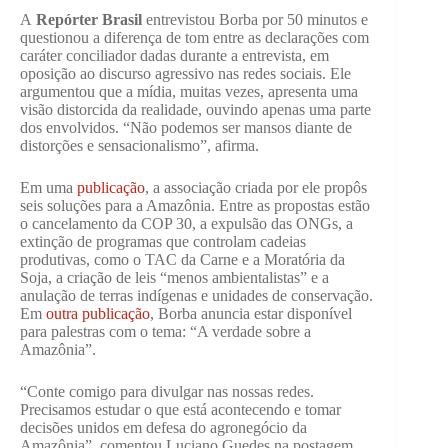
A
Repórter Brasil
entrevistou Borba por 50 minutos e
questionou a diferença de tom entre as declarações com
caráter conciliador dadas durante a entrevista, em
oposição ao discurso agressivo nas redes sociais. Ele
argumentou que a mídia, muitas vezes, apresenta uma
visão distorcida da realidade, ouvindo apenas uma parte
dos envolvidos. “Não podemos ser mansos diante de
distorções e sensacionalismo”, afirma.
Em uma
publicação
, a associação criada por ele propôs
seis soluções para a Amazônia. Entre as propostas estão
o cancelamento da COP 30, a expulsão das ONGs, a
extinção de programas que controlam cadeias
produtivas, como o TAC da Carne e a Moratória da
Soja, a criação de leis “menos ambientalistas” e a
anulação de terras indígenas e unidades de conservação.
Em
outra publicação
, Borba anuncia estar disponível
para palestras com o tema: “A verdade sobre a
Amazônia”.
“Conte comigo para divulgar nas nossas redes.
Precisamos estudar o que está acontecendo e tomar
decisões unidos em defesa do agronegócio da
Amazônia”, comentou Luciano Guedes na postagem.