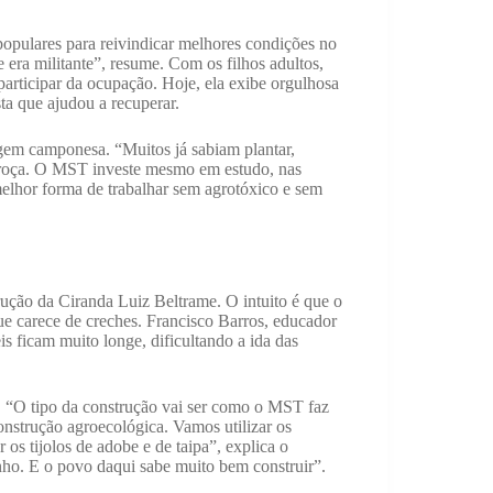
populares para reivindicar melhores condições no
 era militante”, resume. Com os filhos adultos,
 participar da ocupação. Hoje, ela exibe orgulhosa
sta que ajudou a recuperar.
em camponesa. “Muitos já sabiam plantar,
 roça. O MST investe mesmo em estudo, nas
elhor forma de trabalhar sem agrotóxico e sem
ução da Ciranda Luiz Beltrame. O intuito é que o
ue carece de creches. Francisco Barros, educador
is ficam muito longe, dificultando a ida das
. “O tipo da construção vai ser como o MST faz
nstrução agroecológica. Vamos utilizar os
os tijolos de adobe e de taipa”, explica o
nho. E o povo daqui sabe muito bem construir”.