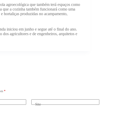
escola agroecológica que também terá espaços como
plica que a cozinha também funcionará como uma
s e hortaliças produzidas no acampamento,
da iniciou em junho e segue até o final do ano.
 dos agricultores e de engenheiros, arquitetos e
com
*
Site