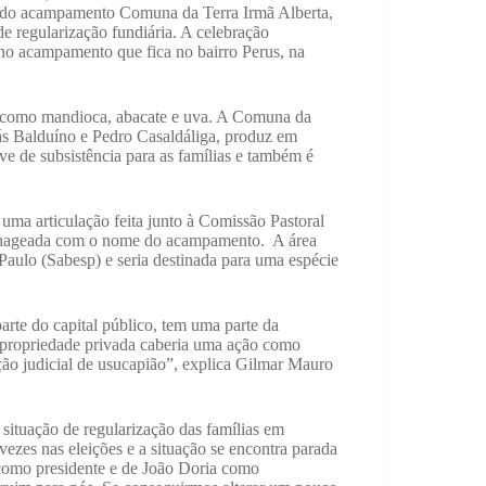
do acampamento Comuna da Terra Irmã Alberta,
e regularização fundiária. A celebração
 no acampamento que fica no bairro Perus, na
os como mandioca, abacate e uva. A Comuna da
ás Balduíno e Pedro Casaldáliga, produz em
 de subsistência para as famílias e também é
 uma articulação feita junto à Comissão Pastoral
menageada com o nome do acampamento. A área
ulo (Sabesp) e seria destinada para uma espécie
rte do capital público, tem uma parte da
ma propriedade privada caberia uma ação como
ção judicial de usucapião”, explica Gilmar Mauro
situação de regularização das famílias em
ezes nas eleições e a situação se encontra parada
 como presidente e de João Doria como