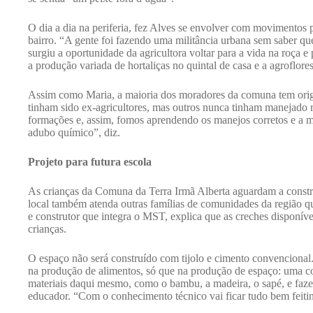
O dia a dia na periferia, fez Alves se envolver com movimentos 
bairro. “A gente foi fazendo uma militância urbana sem saber que
surgiu a oportunidade da agricultora voltar para a vida na roça e
a produção variada de hortaliças no quintal de casa e a agroflore
Assim como Maria, a maioria dos moradores da comuna tem orig
tinham sido ex-agricultores, mas outros nunca tinham manejado
formações e, assim, fomos aprendendo os manejos corretos e a m
adubo químico”, diz.
Projeto para futura escola
As crianças da Comuna da Terra Irmã Alberta aguardam a constr
local também atenda outras famílias de comunidades da região q
e construtor que integra o MST, explica que as creches disponíve
crianças.
O espaço não será construído com tijolo e cimento convencional
na produção de alimentos, só que na produção de espaço: uma co
materiais daqui mesmo, como o bambu, a madeira, o sapé, e fazer 
educador. “Com o conhecimento técnico vai ficar tudo bem feiti