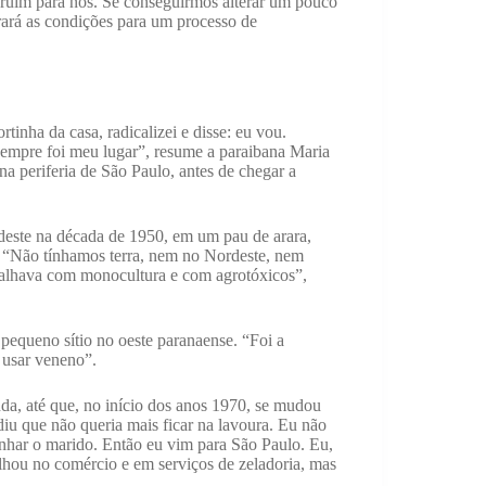
ruim para nós. Se conseguirmos alterar um pouco
rará as condições para um processo de
tinha da casa, radicalizei e disse: eu vou.
sempre foi meu lugar”, resume a paraibana Maria
a periferia de São Paulo, antes de chegar a
ordeste na década de 1950, em um pau de arara,
o. “Não tínhamos terra, nem no Nordeste, nem
abalhava com monocultura e com agrotóxicos”,
equeno sítio no oeste paranaense. “Foi a
 usar veneno”.
nda, até que, no início dos anos 1970, se mudou
diu que não queria mais ficar na lavoura. Eu não
nhar o marido. Então eu vim para São Paulo. Eu,
lhou no comércio e em serviços de zeladoria, mas