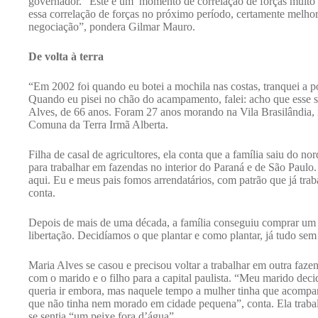
governador. “Este é um momento de correlação de forças muito 
essa correlação de forças no próximo período, certamente melho
negociação”, pondera Gilmar Mauro.
De volta à terra
“Em 2002 foi quando eu botei a mochila nas costas, tranquei a por
Quando eu pisei no chão do acampamento, falei: acho que esse 
Alves, de 66 anos. Foram 27 anos morando na Vila Brasilândia, n
Comuna da Terra Irmã Alberta.
Filha de casal de agricultores, ela conta que a família saiu do n
para trabalhar em fazendas no interior do Paraná e de São Paul
aqui. Eu e meus pais fomos arrendatários, com patrão que já tr
conta.
Depois de mais de uma década, a família conseguiu comprar um p
libertação. Decidíamos o que plantar e como plantar, já tudo sem
Maria Alves se casou e precisou voltar a trabalhar em outra faze
com o marido e o filho para a capital paulista. “Meu marido deci
queria ir embora, mas naquele tempo a mulher tinha que acompa
que não tinha nem morado em cidade pequena”, conta. Ela traba
se sentia “um peixe fora d’água”.