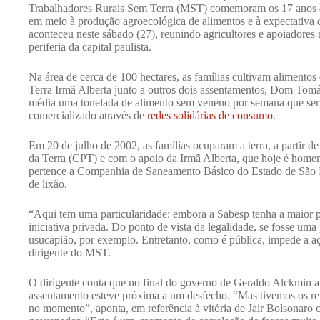
Trabalhadores Rurais Sem Terra (MST) comemoram os 17 anos 
em meio à produção agroecológica de alimentos e à expectativa d
aconteceu neste sábado (27), reunindo agricultores e apoiadores
periferia da capital paulista.
Na área de cerca de 100 hectares, as famílias cultivam aliment
Terra Irmã Alberta junto a outros dois assentamentos, Dom Tom
média uma tonelada de alimento sem veneno por semana que serve
comercializado através de
redes solidárias de consumo
.
Em 20 de julho de 2002, as famílias ocuparam a terra, a partir de
da Terra (CPT) e com o apoio da Irmã Alberta, que hoje é ho
pertence a Companhia de Saneamento Básico do Estado de São Pa
de lixão.
“Aqui tem uma particularidade: embora a Sabesp tenha a maior pa
iniciativa privada. Do ponto de vista da legalidade, se fosse u
usucapião, por exemplo. Entretanto, como é pública, impede a a
dirigente do MST.
O dirigente conta que no final do governo de Geraldo Alckmin a 
assentamento esteve próxima a um desfecho. “Mas tivemos os rev
no momento”, aponta, em referência à vitória de Jair Bolsonaro