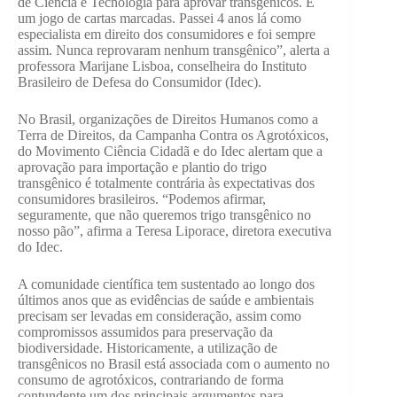
de Ciência e Tecnologia para aprovar transgênicos. É
um jogo de cartas marcadas. Passei 4 anos lá como
especialista em direito dos consumidores e foi sempre
assim. Nunca reprovaram nenhum transgênico”, alerta a
professora Marijane Lisboa, conselheira do Instituto
Brasileiro de Defesa do Consumidor (Idec).
No Brasil, organizações de Direitos Humanos como a
Terra de Direitos, da Campanha Contra os Agrotóxicos,
do Movimento Ciência Cidadã e do Idec alertam que a
aprovação para importação e plantio do trigo
transgênico é totalmente contrária às expectativas dos
consumidores brasileiros. “Podemos afirmar,
seguramente, que não queremos trigo transgênico no
nosso pão”, afirma a Teresa Liporace, diretora executiva
do Idec.
A comunidade científica tem sustentado ao longo dos
últimos anos que as evidências de saúde e ambientais
precisam ser levadas em consideração, assim como
compromissos assumidos para preservação da
biodiversidade. Historicamente, a utilização de
transgênicos no Brasil está associada com o aumento no
consumo de agrotóxicos, contrariando de forma
contundente um dos principais argumentos para