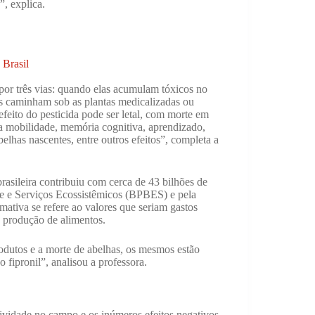
, explica.
 Brasil
por três vias: quando elas acumulam tóxicos no
as caminham sob as plantas medicalizadas ou
eito do pesticida pode ser letal, com morte em
 a mobilidade, memória cognitiva, aprendizado,
elhas nascentes, entre outros efeitos”, completa a
rasileira contribuiu com cerca de 43 bilhões de
de e Serviços Ecossistêmicos (BPBES) e pela
mativa se refere ao valores que seriam gastos
a produção de alimentos.
odutos e a morte de abelhas, os mesmos estão
fipronil”, analisou a professora.
ividade no campo e os inúmeros efeitos negativos