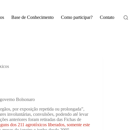
os
Base de Conhecimento
Como participar?
Contato
xicos
 governo Bolsonaro
rgãos, por exposição repetida ou prolongada”,
es involuntárias, convulsões, podendo até levar
ções anteriores foram retiradas das Fichas de
lguns dos 211 agrotóxicos liberados, somente este
s meses de janeiro e junho desde 2005.