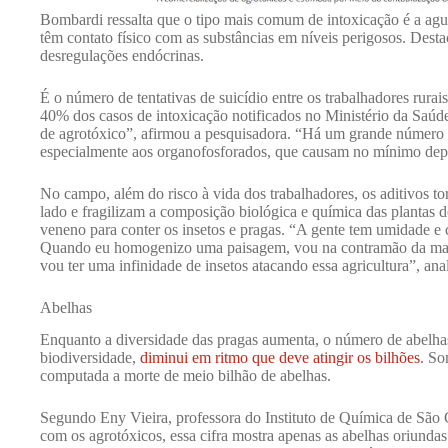
Bombardi ressalta que o tipo mais comum de intoxicação é a agu
têm contato físico com as substâncias em níveis perigosos. Dest
desregulações endócrinas.
É o número de tentativas de suicídio entre os trabalhadores rur
40% dos casos de intoxicação notificados no Ministério da Saúde
de agrotóxico”, afirmou a pesquisadora. “Há um grande número p
especialmente aos organofosforados, que causam no mínimo dep
No campo, além do risco à vida dos trabalhadores, os aditivos t
lado e fragilizam a composição biológica e química das plantas d
veneno para conter os insetos e pragas. “A gente tem umidade e 
Quando eu homogenizo uma paisagem, vou na contramão da manei
vou ter uma infinidade de insetos atacando essa agricultura”, an
Abelhas
Enquanto a diversidade das pragas aumenta, o número de abelhas,
biodiversidade,
diminui em ritmo que deve atingir os bilhões
. So
computada a morte de meio bilhão de abelhas.
Segundo Eny Vieira, professora do Instituto de Química de São C
com os agrotóxicos, essa cifra mostra apenas as abelhas oriundas