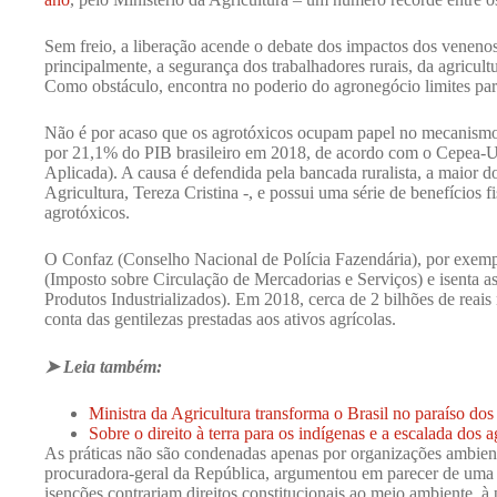
Sem freio, a liberação acende o debate dos impactos dos veneno
principalmente, a segurança dos trabalhadores rurais, da agricultu
Como obstáculo, encontra no poderio do agronegócio limites pa
Não é por acaso que os agrotóxicos ocupam papel no mecanismo 
por 21,1% do PIB brasileiro em 2018, de acordo com o Cepea
Aplicada). A causa é defendida pela bancada ruralista, a maior d
Agricultura, Tereza Cristina -, e possui uma série de benefícios f
agrotóxicos.
O Confaz (Conselho Nacional de Polícia Fazendária), por exem
(Imposto sobre Circulação de Mercadorias e Serviços) e isenta a
Produtos Industrializados). Em 2018, cerca de 2 bilhões de reai
conta das gentilezas prestadas aos ativos agrícolas.
➤ Leia também:
Ministra da Agricultura transforma o Brasil no paraíso dos
Sobre o direito à terra para os indígenas e a escalada dos 
As práticas não são condenadas apenas por organizações ambien
procuradora-geral da República, argumentou em parecer de uma 
isenções contrariam direitos constitucionais ao meio ambiente, à 