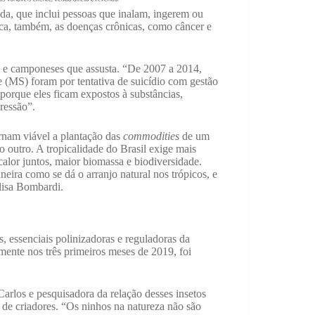
da, que inclui pessoas que inalam, ingerem ou
aca, também, as doenças crônicas, como câncer e
ais e camponeses que assusta. “De 2007 a 2014,
 (MS) foram por tentativa de suicídio com gestão
orque eles ficam expostos à substâncias,
ressão”.
ornam viável a plantação das
commodities
de um
o outro. A tropicalidade do Brasil exige mais
calor juntos, maior biomassa e biodiversidade.
ra como se dá o arranjo natural nos trópicos, e
alisa Bombardi.
 essenciais polinizadoras e reguladoras da
mente nos três primeiros meses de 2019, foi
arlos e pesquisadora da relação desses insetos
 de criadores. “Os ninhos na natureza não são