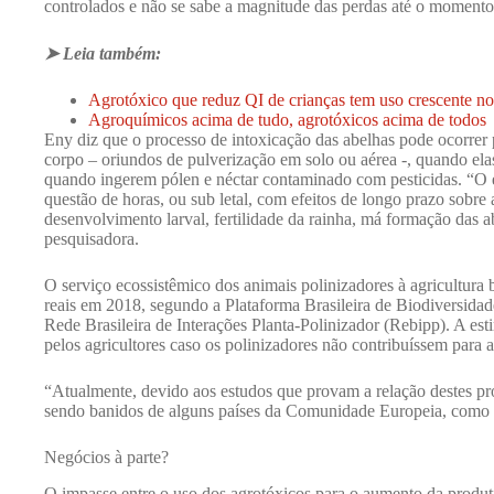
controlados e não se sabe a magnitude das perdas até o momento”
➤ Leia também:
Agrotóxico que reduz QI de crianças tem uso crescente no
Agroquímicos acima de tudo, agrotóxicos acima de todos
Eny diz que o processo de intoxicação das abelhas pode ocorrer 
corpo – oriundos de pulverização em solo ou aérea -, quando el
quando ingerem pólen e néctar contaminado com pesticidas. “O ef
questão de horas, ou sub letal, com efeitos de longo prazo sobre
desenvolvimento larval, fertilidade da rainha, má formação das ab
pesquisadora.
O serviço ecossistêmico dos animais polinizadores à agricultura b
reais em 2018, segundo a Plataforma Brasileira de Biodiversida
Rede Brasileira de Interações Planta-Polinizador (Rebipp). A esti
pelos agricultores caso os polinizadores não contribuíssem para 
“Atualmente, devido aos estudos que provam a relação destes pr
sendo banidos de alguns países da Comunidade Europeia, como o 
Negócios à parte?
O impasse entre o uso dos agrotóxicos para o aumento da produt