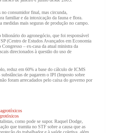
s no consumidor final, mas circunda,
ra familiar e da intoxicação da fauna e flora.
ra medidas mais seguras de produção no campo.
bilionário do agronegócio, que foi responsável
-USP (Centro de Estudos Avançados em Economia
o Congresso – ex-casa da atual ministra da
iscais direcionados à questão do uso de
plo, reduz em 60% a base do cálculo de ICMS
s substâncias de pagarem o IPI (Imposto sobre
s não foram arrecadados pelo caixa do governo por
 agrotóxicos
agrotóxicos
talistas, como pode se supor. Raquel Dodge,
ação que tramita no STF sobre a causa que as
proteção do trabalhador e à saúde coletiva, além