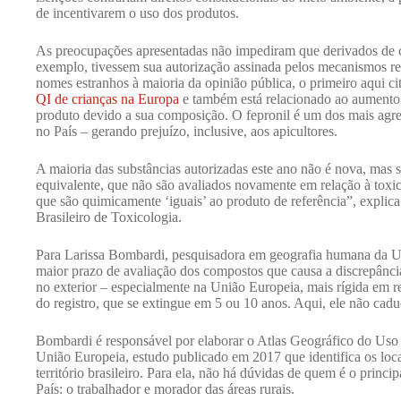
de incentivarem o uso dos produtos.
As preocupações apresentadas não impediram que derivados de clor
exemplo, tivessem sua autorização assinada pelos mecanismos re
nomes estranhos à maioria da opinião pública, o primeiro aqui c
QI de crianças na Europa
e também está relacionado ao aumento
produto devido a sua composição. O fepronil é um dos mais agr
no País – gerando prejuízo, inclusive, aos apicultores.
A maioria das substâncias autorizadas este ano não é nova, mas
equivalente, que não são avaliados novamente em relação à toxi
que são quimicamente ‘iguais’ ao produto de referência”, explica
Brasileiro de Toxicologia.
Para Larissa Bombardi, pesquisadora em geografia humana da U
maior prazo de avaliação dos compostos que causa a discrepância 
no exterior – especialmente na União Europeia, mais rígida em r
do registro, que se extingue em 5 ou 10 anos. Aqui, ele não cad
Bombardi é responsável por elaborar o Atlas Geográfico do Uso
União Europeia, estudo publicado em 2017 que identifica os loca
território brasileiro. Para ela, não há dúvidas de quem é o princ
País: o trabalhador e morador das áreas rurais.