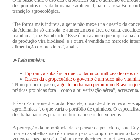
dos produtos na vida humana e ambiental, para Larissa Bombard
transição agroecológica.
“De forma mais indireta, a gente não mexeu na questão da conce
da Alemanha só em soja, e aumentamos a área de cana, eucalipto e
mandioca”, diz Bombardi. “Esse é um avanço que implica na áre
da produção vira biodiesel, e a outra é vendida no mercado inte
alimentação do brasileiro”, analisa.
➤ Leia também:
Fipronil, a substância que contaminou milhões de ovos na
Riscos da agropecuária: o governo é um suco não vitamin
“Num primeiro passo,
a gente podia não permitir no Brasil o qu
práticas proibidas fora – como a pulverização aérea”, acrescenta.
Flávio Zambrone discorda. Para ele, o uso de diferentes ativos a
agronômicas”, o que varia o portfólio de químicos. O especialista
dos trabalhadores para o melhor manuseio dos venenos.
A percepção da importância de se pensar os pesticidas, para Eny 
morte das abelhas não é a mesma para o comprometimento dos sis
venenos, mas, para ela, “há um reconhecimento intrínseco no se