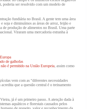
i, poderia ser resolvido com um modelo de
ntração fundiária no Brasil. A gente tem uma área
 soja e diminuímos as áreas de arroz, feijão e
a de produção de alimentos no Brasil. Uma parte
rnacional. Viraram uma mercadoria estranha à
 Europa
ado de galhofas
e não é permitido na União Europeia
, assim como
grícolas vem com as “diferentes necessidades
 acredita que a questão central é o treinamento
Vieira, já é um primeiro passo. A atenção dada à
temas aquáticos e florestais causados pelos
r humano de respeito, valor e reconhecimento da