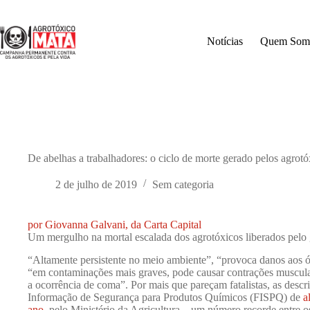
Pular
para
o
Notícias
Quem Som
conteúdo
De abelhas a trabalhadores: o ciclo de morte gerado pelos agrotó
2 de julho de 2019
Sem categoria
por Giovanna Galvani, da Carta Capital
Um mergulho na mortal escalada dos agrotóxicos liberados pelo
“Altamente persistente no meio ambiente”, “provoca danos aos ó
“em contaminações mais graves, pode causar contrações muscular
a ocorrência de coma”. Por mais que pareçam fatalistas, as descri
Informação de Segurança para Produtos Químicos (FISPQ) de
a
ano
, pelo Ministério da Agricultura – um número recorde entre o