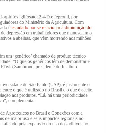
pirifós, glifosato, 2,4-D e fepronil, por
guladores do Ministério da Agricultura. Com
itado é
estudado por se relacionar à diminuição do
 de depressão em trabalhadores que manuseiam o
essivos a abelhas, que vêm morrendo aos milhões
 sim um ‘genérico’ chamado de produto técnico
cidade. “O que os genéricos têm de demonstrar é
 Flávio Zambrone, presidente do Instituto
niversidade de São Paulo (USP), é justamente o
entre o que é utilizado no Brasil e o que é aceito
elação aos produtos. “Lá, há uma periodicidade
uca”, complementa.
 de Agrotóxicos no Brasil e Conexões com a
is de maior uso e seus impactos regionais no
ipal afetado pela expansão do uso dos aditivos no