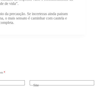
de de vida”.
ípio da precaução. Se incertezas ainda pairam
a, o mais sensato é caminhar com cautela e
completa.
com
*
Site