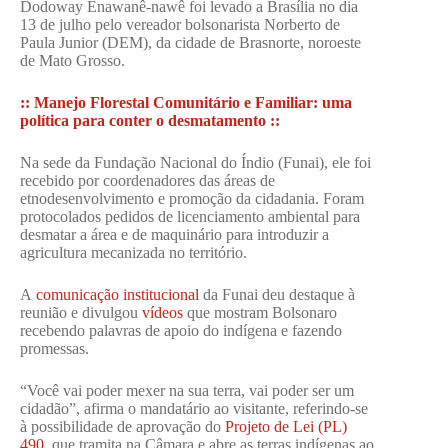
Dodoway Enawanê-nawê foi levado a Brasília no dia
13 de julho pelo vereador bolsonarista Norberto de
Paula Junior (DEM), da cidade de Brasnorte, noroeste
de Mato Grosso.
:: Manejo Florestal Comunitário e Familiar: uma
política para conter o desmatamento ::
Na sede da Fundação Nacional do Índio (Funai), ele foi
recebido por coordenadores das áreas de
etnodesenvolvimento e promoção da cidadania. Foram
protocolados pedidos de licenciamento ambiental para
desmatar a área e de maquinário para introduzir a
agricultura mecanizada no território.
A
comunicação institucional
da Funai deu destaque à
reunião e divulgou
vídeos
que mostram Bolsonaro
recebendo palavras de apoio do indígena e fazendo
promessas.
“Você vai poder mexer na sua terra, vai poder ser um
cidadão”, afirma o mandatário ao visitante, referindo-se
à possibilidade de aprovação do
Projeto de Lei (PL)
490
, que tramita na Câmara e abre as terras indígenas ao