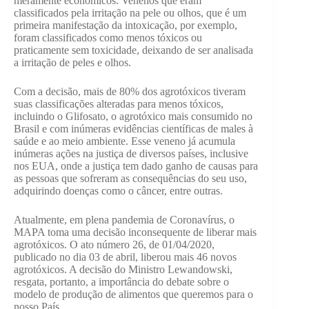
meramente econômicos. Venenos que eram
classificados pela irritação na pele ou olhos, que é um
primeira manifestação da intoxicação, por exemplo,
foram classificados como menos tóxicos ou
praticamente sem toxicidade, deixando de ser analisada
a irritação de peles e olhos.
Com a decisão, mais de 80% dos agrotóxicos tiveram
suas classificações alteradas para menos tóxicos,
incluindo o Glifosato, o agrotóxico mais consumido no
Brasil e com inúmeras evidências científicas de males à
saúde e ao meio ambiente. Esse veneno já acumula
inúmeras ações na justiça de diversos países, inclusive
nos EUA, onde a justiça tem dado ganho de causas para
as pessoas que sofreram as consequências do seu uso,
adquirindo doenças como o câncer, entre outras.
Atualmente, em plena pandemia de Coronavírus, o
MAPA toma uma decisão inconsequente de liberar mais
agrotóxicos. O ato número 26, de 01/04/2020,
publicado no dia 03 de abril, liberou mais 46 novos
agrotóxicos. A decisão do Ministro Lewandowski,
resgata, portanto, a importância do debate sobre o
modelo de produção de alimentos que queremos para o
nosso País.