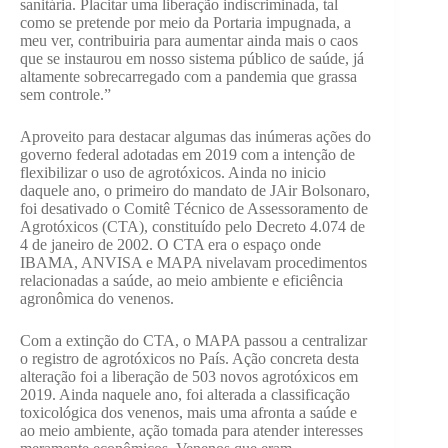
sanitária. Placitar uma liberação indiscriminada, tal
como se pretende por meio da Portaria impugnada, a
meu ver, contribuiria para aumentar ainda mais o caos
que se instaurou em nosso sistema público de saúde, já
altamente sobrecarregado com a pandemia que grassa
sem controle.”
Aproveito para destacar algumas das inúmeras ações do
governo federal adotadas em 2019 com a intenção de
flexibilizar o uso de agrotóxicos. Ainda no inicio
daquele ano, o primeiro do mandato de JAir Bolsonaro,
foi desativado o Comitê Técnico de Assessoramento de
Agrotóxicos (CTA), constituído pelo Decreto 4.074 de
4 de janeiro de 2002. O CTA era o espaço onde
IBAMA, ANVISA e MAPA nivelavam procedimentos
relacionadas a saúde, ao meio ambiente e eficiência
agronômica do venenos.
Com a extinção do CTA, o MAPA passou a centralizar
o registro de agrotóxicos no País. Ação concreta desta
alteração foi a liberação de 503 novos agrotóxicos em
2019. Ainda naquele ano, foi alterada a classificação
toxicológica dos venenos, mais uma afronta a saúde e
ao meio ambiente, ação tomada para atender interesses