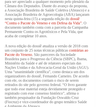
para ser apreciado a qualquer momento pelo plenário da
Câmara dos Deputados. Diante do avanço da proposta,
a Associação Brasileira de Saúde Coletiva (Abrasco) e a
Associação Brasileira de Agroecologia (ABA) lançaram
nesta quinta-feira (15) a segunda edição do
dossiê
“Contra o Pacote do Veneno e em Defesa da Vida”
. O
documento também conta com a parceria da Campanha
Permanente Contra os Agrotóxicos e Pela Vida, que
acaba de completar 10 anos.
A nova edição do dossiê atualiza a versão de 2018 com
um conjunto de 25 notas técnicas públicas
contrárias ao
Pacote do Veneno
. São pareceres da Sociedade
Brasileira para o Progresso da Ciência (SBPC), Ibama,
Ministério da Saúde e até de relatores especiais das
Nações Unidas e da Advocacia-Geral da União (AGU).
Uma “unanimidade científica”, como destaca um dos
organizadores do dossiê, Fernando Carneiro. De acordo
com ele, os documentos corriam o risco de serem
retirados do site pelo governo federal. “O livro garante
que todo esse material esteja devidamente protegido e
registrado com esse consenso histórico”, afirma o
também pesquisador da Fundação Oswaldo Cruz
(Fiocruz) e vice-coordenador do grupo temático Saúde
e Ambiente da Abrasco.