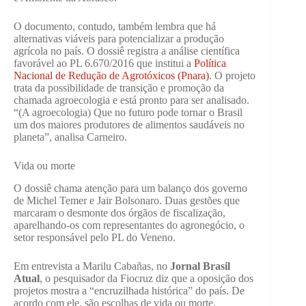
O documento, contudo, também lembra que há
alternativas viáveis para potencializar a produção
agrícola no país. O dossiê registra a análise científica
favorável ao PL 6.670/2016 que institui a
Política
Nacional de Redução de Agrotóxicos (Pnara)
. O projeto
trata da possibilidade de transição e promoção da
chamada agroecologia e está pronto para ser analisado.
“(A agroecologia) Que no futuro pode tornar o Brasil
um dos maiores produtores de alimentos saudáveis no
planeta”, analisa Carneiro.
Vida ou morte
O dossiê chama atenção para um balanço dos governo
de Michel Temer e Jair Bolsonaro. Duas gestões que
marcaram o desmonte dos órgãos de fiscalização,
aparelhando-os com representantes do agronegócio, o
setor responsável pelo PL do Veneno.
Em entrevista a Marilu Cabañas, no
Jornal Brasil
Atual
, o pesquisador da Fiocruz diz que a oposição dos
projetos mostra a “encruzilhada histórica” do país. De
acordo com ele, são escolhas de vida ou morte.