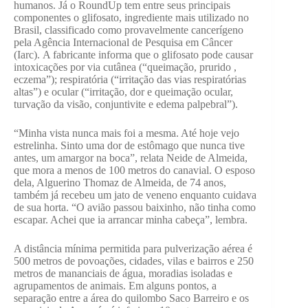
humanos. Já o RoundUp tem entre seus principais
componentes o glifosato, ingrediente mais utilizado no
Brasil, classificado como provavelmente cancerígeno
pela Agência Internacional de Pesquisa em Câncer
(Iarc). A fabricante informa que o glifosato pode causar
intoxicações por via cutânea (“queimação, prurido ,
eczema”); respiratória (“irritação das vias respiratórias
altas”) e ocular (“irritação, dor e queimação ocular,
turvação da visão, conjuntivite e edema palpebral”).
“Minha vista nunca mais foi a mesma. Até hoje vejo
estrelinha. Sinto uma dor de estômago que nunca tive
antes, um amargor na boca”, relata Neide de Almeida,
que mora a menos de 100 metros do canavial. O esposo
dela, Alguerino Thomaz de Almeida, de 74 anos,
também já recebeu um jato de veneno enquanto cuidava
de sua horta. “O avião passou baixinho, não tinha como
escapar. Achei que ia arrancar minha cabeça”, lembra.
A distância mínima permitida para pulverização aérea é
500 metros de povoações, cidades, vilas e bairros e 250
metros de mananciais de água, moradias isoladas e
agrupamentos de animais. Em alguns pontos, a
separação entre a área do quilombo Saco Barreiro e os