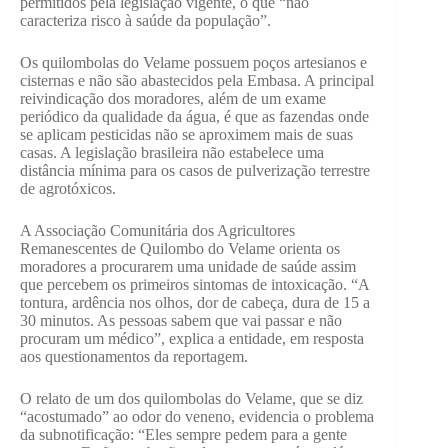
permitidos pela legislação vigente, o que “não
caracteriza risco à saúde da população”.
Os quilombolas do Velame possuem poços artesianos e
cisternas e não são abastecidos pela Embasa. A principal
reivindicação dos moradores, além de um exame
periódico da qualidade da água, é que as fazendas onde
se aplicam pesticidas não se aproximem mais de suas
casas. A legislação brasileira não estabelece uma
distância mínima para os casos de pulverização terrestre
de agrotóxicos.
A Associação Comunitária dos Agricultores
Remanescentes de Quilombo do Velame orienta os
moradores a procurarem uma unidade de saúde assim
que percebem os primeiros sintomas de intoxicação. “A
tontura, ardência nos olhos, dor de cabeça, dura de 15 a
30 minutos. As pessoas sabem que vai passar e não
procuram um médico”, explica a entidade, em resposta
aos questionamentos da reportagem.
O relato de um dos quilombolas do Velame, que se diz
“acostumado” ao odor do veneno, evidencia o problema
da subnotificação: “Eles sempre pedem para a gente