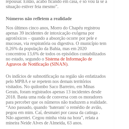
repousar. Então, acabo ficando em casa, e só vou lá se a
situação estiver feia mesmo”.
Números não refletem a realidade
Nos últimos cinco anos, Morro do Chapéu registrou
apenas 39 incidentes de intoxicação exógena por
agrotóxicos – quando a absorção ocorre por pele e
mucosas, via respiratória ou digestiva. O município tem
0,26% da população da Bahia, mas em 2020
concentrou 13,6% de todos os episódios contabilizados
no estado, segundo o
Sistema de Informação de
Agravos de Notificação (SINAN)
.
Os indícios de subnotificação na região são enfatizados
pelo MPBA e se repetem nos demais territórios
visitados. No quilombo Saco Barreiro, em Minas
Gerais, foram registrados apenas 13 incidentes desde
2018. Basta uma roda de conversa com os moradores
para perceber que os números não traduzem a realidade.
“Ano passado, quando ‘bateram’ o remédio de avião,
pegou em mim. Caí, desmaiei por causa da catinga .
Não aguentei. Cegou minha vista na hora”, relata a
mineira Neide Alves de Almeida, 63 anos.