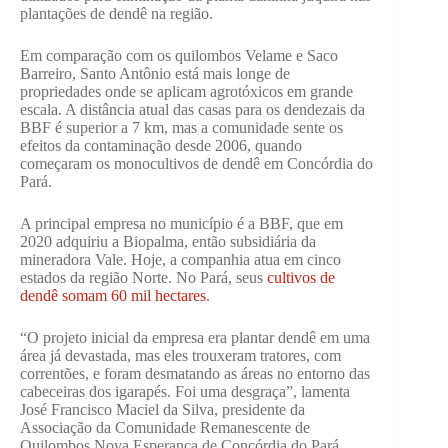
plantações de dendê na região.
Em comparação com os quilombos Velame e Saco
Barreiro, Santo Antônio está mais longe de
propriedades onde se aplicam agrotóxicos em grande
escala. A distância atual das casas para os dendezais da
BBF é superior a 7 km, mas a comunidade sente os
efeitos da contaminação desde 2006, quando
começaram os monocultivos de dendê em Concórdia do
Pará.
A principal empresa no município é a BBF, que em
2020 adquiriu a Biopalma, então subsidiária da
mineradora Vale. Hoje, a companhia atua em cinco
estados da região Norte. No Pará, seus
cultivos de
dendê somam 60 mil hectares
.
“O projeto inicial da empresa era plantar dendê em uma
área já devastada, mas eles trouxeram tratores, com
correntões, e foram desmatando as áreas no entorno das
cabeceiras dos igarapés. Foi uma desgraça”, lamenta
José Francisco Maciel da Silva, presidente da
Associação da Comunidade Remanescente de
Quilombos Nova Esperança de Concórdia do Pará