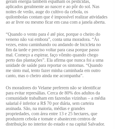
geram energia também espalham os pesticidas,
aplicados geralmente ao nascer e ao pôr do sol. Nas
noites de verão, auge do cultivo da cebola, os
quilombolas contam que é impossível realizar atividades
ao ar livre ou mesmo ficar em casa com a janela aberta.
“Quando o vento para é até pior, porque o cheiro do
veneno não vai embora”, conta uma moradora. “Às
vezes, estou caminhando ou andando de bicicleta no
fim da tarde e preciso voltar para casa porque passo
mal. Começo a espirrar, faço vômito quando chego
perto das plantações”. Ela afirma que nunca foi a uma
unidade de saúde para reportar os sintomas. “Quando
me sinto mal, tento fazer minha caminhada em outro
canto, mas o cheiro ainda me acompanha”.
Os moradores do Velame preferem não se identificar
para evitar represálias. Cerca de 80% dos adultos da
comunidade trabalham em fazendas vizinhas – a média
salarial é inferior a R$ 70 por diária, sem carteira
assinada. São, na maioria, médias e grandes
propriedades, com área entre 13 e 25 hectares, que
produzem cebola e tomate e abastecem centros de
distribuição no interior do estado e na capital Salvador.