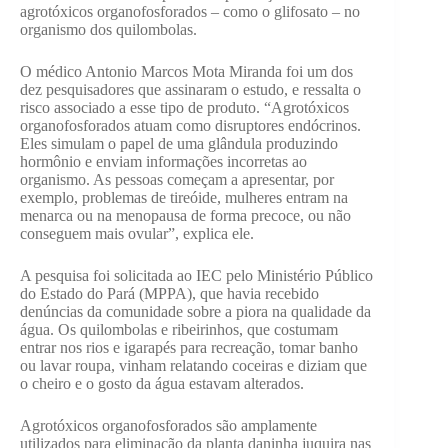
agrotóxicos organofosforados – como o glifosato – no
organismo dos quilombolas.
O médico Antonio Marcos Mota Miranda foi um dos
dez pesquisadores que assinaram o estudo, e ressalta o
risco associado a esse tipo de produto. “Agrotóxicos
organofosforados atuam como disruptores endócrinos.
Eles simulam o papel de uma glândula produzindo
hormônio e enviam informações incorretas ao
organismo. As pessoas começam a apresentar, por
exemplo, problemas de tireóide, mulheres entram na
menarca ou na menopausa de forma precoce, ou não
conseguem mais ovular”, explica ele.
A pesquisa foi solicitada ao IEC pelo Ministério Público
do Estado do Pará (MPPA), que havia recebido
denúncias da comunidade sobre a piora na qualidade da
água. Os quilombolas e ribeirinhos, que costumam
entrar nos rios e igarapés para recreação, tomar banho
ou lavar roupa, vinham relatando coceiras e diziam que
o cheiro e o gosto da água estavam alterados.
Agrotóxicos organofosforados são amplamente
utilizados para eliminação da planta daninha juquira nas