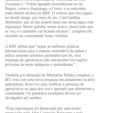
(Arquinec). “Vários igarapés desembocam no rio
Bujaru, como o Irapiranga, o Cravo, e as nascentes
estão dentro da área da BBF. O veneno que eles jogam
no dendê atinge, por meio do rio, 2 mil famílias
ribeirinhas, que já não podem fazer uso dessa água com
segurança. Morre galinha, morre porco, morre tudo que
se cria, e o alimento vai ficando escasso”, completa ele,
morador na comunidade Santo Antônio.
A BBF afirma que “segue as melhores práticas
internacionais para o manejo sustentável da palma e
utiliza somente produtos permitidos por lei, sem
emprego de agrotóxicos não autorizados em regiões
próximas às terras indígenas e quilombolas”.
Também por demanda do Ministério Público estadual, o
IEC está com uma nova pesquisa em andamento na área
quilombola, desta vez para verificar a presença de
agrotóxicos na água dos rios e igarapés que abastecem a
comunidade. Os primeiros resultados devem ser
divulgados até outubro.
*Esta reportagem foi financiada por uma bolsa
promovida pela Alter Conteúdo Relevante e pelo