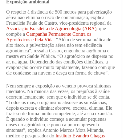
Exposição ambiental
O respeito à distância de 500 metros para pulverização
aérea não elimina o risco de contaminação, explica
Franciléia Paula de Castro, vice-presidenta regional da
Associação Brasileira de Agroecologia (ABA)
, que
compõe a
Campanha Permanente Contra os
Agrotóxicos e Pela Vida
. “Além de ser uma prática de
alto risco, a pulverização aérea não tem eficiência
agronômica”, ressalta Castro, engenheira agrônoma e
mestra em Saúde Pública. “O agrotóxico se dispersa no
ar, na água. Dependendo das condições climáticas, a
evaporação ocorre muito rapidamente, fazendo com que
ele condense na nuvem e desça em forma de chuva”.
Nem sempre a exposição ao veneno provoca sintomas
imediatos. Na maioria das vezes, os prejuízos à saúde
ocorrem lentamente, sem que o indivíduo se dê conta.
“Todos os dias, o organismo absorve as substâncias,
depois excreta e elimina; absorve, excreta, elimina. Ele
faz isso de forma muito competente, até a sua exaustão.
É quando o indivíduo começa a acumular pequenas
doses do agrotóxico, e pouco a pouco apresenta
sintomas”, explica Antonio Marcos Mota Miranda,
médico e pesquisador do
Instituto Evandro Chagas