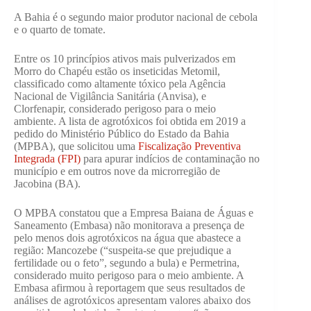
A Bahia é o segundo maior produtor nacional de cebola
e o quarto de tomate.
Entre os 10 princípios ativos mais pulverizados em
Morro do Chapéu estão os inseticidas Metomil,
classificado como altamente tóxico pela Agência
Nacional de Vigilância Sanitária (Anvisa), e
Clorfenapir, considerado perigoso para o meio
ambiente. A lista de agrotóxicos foi obtida em 2019 a
pedido do Ministério Público do Estado da Bahia
(MPBA), que solicitou uma
Fiscalização Preventiva
Integrada (FPI)
para apurar indícios de contaminação no
município e em outros nove da microrregião de
Jacobina (BA).
O MPBA constatou que a Empresa Baiana de Águas e
Saneamento (Embasa) não monitorava a presença de
pelo menos dois agrotóxicos na água que abastece a
região: Mancozebe (“suspeita-se que prejudique a
fertilidade ou o feto”, segundo a bula) e Permetrina,
considerado muito perigoso para o meio ambiente. A
Embasa afirmou à reportagem que seus resultados de
análises de agrotóxicos apresentam valores abaixo dos