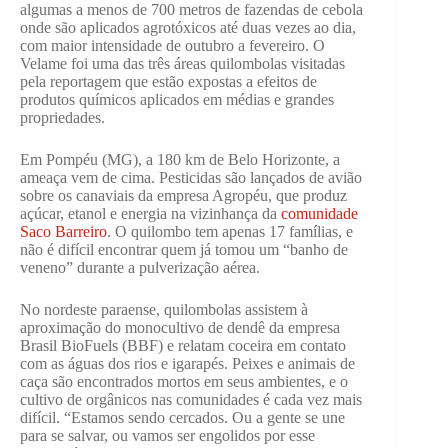
algumas a menos de 700 metros de fazendas de cebola
onde são aplicados agrotóxicos até duas vezes ao dia,
com maior intensidade de outubro a fevereiro. O
Velame foi uma das três áreas quilombolas visitadas
pela reportagem que estão expostas a efeitos de
produtos químicos aplicados em médias e grandes
propriedades.
Em Pompéu (MG), a 180 km de Belo Horizonte, a
ameaça vem de cima. Pesticidas são lançados de avião
sobre os canaviais da empresa Agropéu, que produz
açúcar, etanol e energia na vizinhança da
comunidade
Saco Barreiro
. O quilombo tem apenas 17 famílias, e
não é difícil encontrar quem já tomou um “banho de
veneno” durante a pulverização aérea.
No nordeste paraense, quilombolas assistem à
aproximação do monocultivo de dendê da empresa
Brasil BioFuels (BBF) e relatam coceira em contato
com as águas dos rios e igarapés. Peixes e animais de
caça são encontrados mortos em seus ambientes, e o
cultivo de orgânicos nas comunidades é cada vez mais
difícil. “Estamos sendo cercados. Ou a gente se une
para se salvar, ou vamos ser engolidos por esse