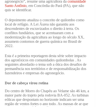
agronegócio”, resume uma agricultora da
comunidade
Santo Antônio
, em Concórdia do Pará (PA), que não
quis se identificar.
O depoimento atualiza o conceito de quilombo como
local de refúgio. A Lei Áurea não garantiu aos
descendentes de escravizados o direito à terra. Os
conflitos fundiários, que se acentuaram com a
modernização da agricultura ao longo do século XX,
assumem contornos de guerra química no Brasil de
2022.
Esta é a primeira reportagem desta série sobre impacto
dos agrotóxicos em comunidades quilombolas . As
seguintes abordarão o tema sob a ótica dos desafios de
permanência nos territórios e de responsabilização dos
fazendeiros e empresas do agronegócio.
Dor de cabeça virou rotina
Do centro de Morro do Chapéu ao Velame são 46 km, a
maior parte do trajeto pela rodovia BA-052. As turbinas
eólicas que despontam no horizonte indicam ser uma
região de ventos fortes o ano todo. As massas de ar que