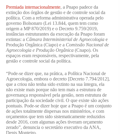
Premiada internacionalmente
, a Pnapo padece da
extinção dos órgãos de gestão e de controle social da
política. Com a reforma administrativa operada pelo
governo Bolsonaro (Lei 13.844, quem tem como
origem a MP 870/2019) e o Decreto 9.759/2019,
instâncias estruturantes da execução da Pnapo foram
extintas: a
Câmara Interministerial de Agroecologia
e
Produção Orgânica (Ciapo) e a
Comissão Nacional de
Agroecologia e Produção Orgânica
(Cnapo). Os
espaços eram responsáveis, respectivamente, pela
gestão e controle social da política.
“Pode-se dizer que, na prática, a Política Nacional de
Agroecologia, embora o decreto [Decreto 7.794/2012],
que a criou não tenha sido extinto na sua íntegra, ela
não existe mais porque não tem mais a estrutura de
governança responsável pela gestão, nem estrutura de
participação da sociedade civil. O que existe são ações
pontuais. Pode-se dizer hoje que a Pnapo é um conjunto
de ações totalmente dispersas nos ministérios, e com
orçamentos que tem sido sistematicamente reduzidos
desde 2016, com algumas ações tiveram orçamento
zerado”, denuncia o secretário executivo da ANA,
Denis Monteiro.