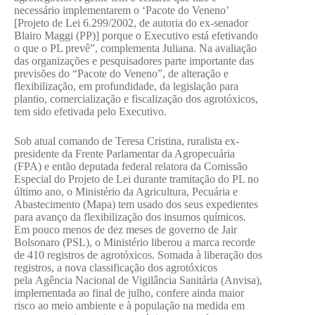
necessário implementarem o ‘Pacote do Veneno’
[Projeto de Lei 6.299/2002, de autoria do ex-senador
Blairo Maggi (PP)] porque o Executivo está efetivando
o que o PL prevê”, complementa Juliana. Na avaliação
das organizações e pesquisadores parte importante das
previsões do “Pacote do Veneno”, de alteração e
flexibilização, em profundidade, da legislação para
plantio, comercialização e fiscalização dos agrotóxicos,
tem sido efetivada pelo Executivo.
Sob atual comando de Teresa Cristina, ruralista ex-
presidente da Frente Parlamentar da Agropecuária
(FPA) e então deputada federal relatora da Comissão
Especial do Projeto de Lei durante tramitação do PL no
último ano, o Ministério da Agricultura, Pecuária e
Abastecimento (Mapa) tem usado dos seus expedientes
para avanço da flexibilização dos insumos químicos.
Em pouco menos de dez meses de governo de Jair
Bolsonaro (PSL), o Ministério liberou a marca recorde
de 410 registros de agrotóxicos. Somada à liberação dos
registros, a nova classificação dos agrotóxicos
pela Agência Nacional de Vigilância Sanitária (Anvisa),
implementada ao final de julho, confere ainda maior
risco ao meio ambiente e à população na medida em