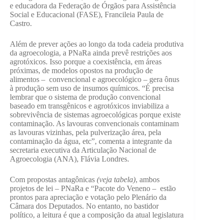
e educadora da Federação de Órgãos para Assistência
Social e Educacional (FASE), Francileia Paula de
Castro.
Além de prever ações ao longo da toda cadeia produtiva
da agroecologia, a PNaRa ainda prevê restrições aos
agrotóxicos. Isso porque a coexistência, em áreas
próximas, de modelos opostos na produção de
alimentos – convencional e agroecológico – gera ônus
à produção sem uso de insumos químicos. “É precisa
lembrar que o sistema de produção convencional
baseado em transgênicos e agrotóxicos inviabiliza a
sobrevivência de sistemas agroecológicas porque existe
contaminação. As lavouras convencionais contaminam
as lavouras vizinhas, pela pulverização área, pela
contaminação da água, etc”, comenta a integrante da
secretaria executiva da Articulação Nacional de
Agroecologia (ANA), Flávia Londres.
Com propostas antagônicas
(veja tabela)
, ambos
projetos de lei – PNaRa e “Pacote do Veneno – estão
prontos para apreciação e votação pelo Plenário da
Câmara dos Deputados. No entanto, no bastidor
político, a leitura é que a composição da atual legislatura