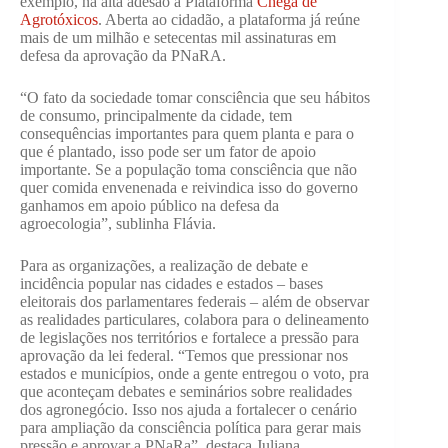
exemplo, na alta adesão à Plataforma
Chega de
Agrotóxicos
. Aberta ao cidadão, a plataforma já reúne
mais de um milhão e setecentas mil assinaturas em
defesa da aprovação da PNaRA.
“O fato da sociedade tomar consciência que seu hábitos
de consumo, principalmente da cidade, tem
consequências importantes para quem planta e para o
que é plantado, isso pode ser um fator de apoio
importante. Se a população toma consciência que não
quer comida envenenada e reivindica isso do governo
ganhamos em apoio público na defesa da
agroecologia”, sublinha Flávia.
Para as organizações, a realização de debate e
incidência popular nas cidades e estados – bases
eleitorais dos parlamentares federais – além de observar
as realidades particulares, colabora para o delineamento
de legislações nos territórios e fortalece a pressão para
aprovação da lei federal. “Temos que pressionar nos
estados e municípios, onde a gente entregou o voto, pra
que aconteçam debates e seminários sobre realidades
dos agronegócio. Isso nos ajuda a fortalecer o cenário
para ampliação da consciência política para gerar mais
pressão e aprovar a PNaRa”, destaca Juliana.