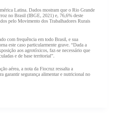
 América Latina. Dados mostram que o Rio Grande
rroz no Brasil (IBGE, 2021) e, 76,6% deste
zados pelo Movimento dos Trabalhadores Rurais
do com frequência em todo Brasil, e sua
orna este caso particularmente grave. “Dada a
xposição aos agrotóxicos, faz-se necessário que
ladas e de base territorial”.
o aérea, a nota da Fiocruz ressalta a
a garantir segurança alimentar e nutricional no