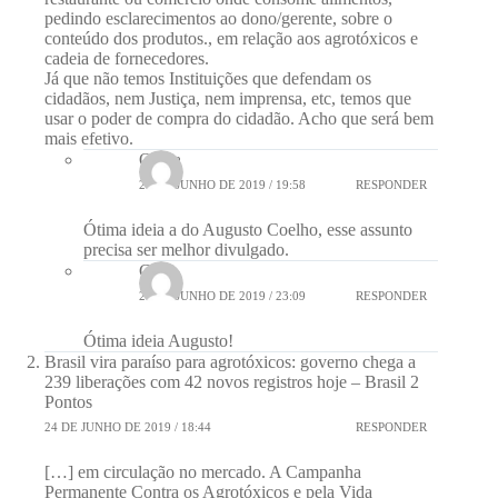
pedindo esclarecimentos ao dono/gerente, sobre o
conteúdo dos produtos., em relação aos agrotóxicos e
cadeia de fornecedores.
Já que não temos Instituições que defendam os
cidadãos, nem Justiça, nem imprensa, etc, temos que
usar o poder de compra do cidadão. Acho que será bem
mais efetivo.
Olena
24 DE JUNHO DE 2019 / 19:58
RESPONDER
Ótima ideia a do Augusto Coelho, esse assunto
precisa ser melhor divulgado.
Celia
24 DE JUNHO DE 2019 / 23:09
RESPONDER
Ótima ideia Augusto!
Brasil vira paraíso para agrotóxicos: governo chega a
239 liberações com 42 novos registros hoje – Brasil 2
Pontos
24 DE JUNHO DE 2019 / 18:44
RESPONDER
[…] em circulação no mercado. A Campanha
Permanente Contra os Agrotóxicos e pela Vida