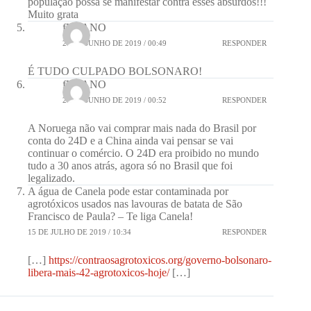
população possa se manifestar contra esses absurdos!!!
Muito grata
fULANO
27 DE JUNHO DE 2019 / 00:49
RESPONDER
É TUDO CULPADO BOLSONARO!
fULANO
27 DE JUNHO DE 2019 / 00:52
RESPONDER
A Noruega não vai comprar mais nada do Brasil por
conta do 24D e a China ainda vai pensar se vai
continuar o comércio. O 24D era proibido no mundo
tudo a 30 anos atrás, agora só no Brasil que foi
legalizado.
A água de Canela pode estar contaminada por
agrotóxicos usados nas lavouras de batata de São
Francisco de Paula? – Te liga Canela!
15 DE JULHO DE 2019 / 10:34
RESPONDER
[…]
https://contraosagrotoxicos.org/governo-bolsonaro-
libera-mais-42-agrotoxicos-hoje/
[…]