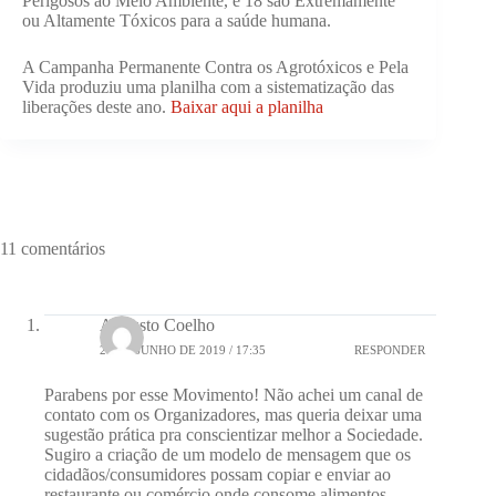
Perigosos ao Meio Ambiente, e 18 são Extremamente
ou Altamente Tóxicos para a saúde humana.
A Campanha Permanente Contra os Agrotóxicos e Pela
Vida produziu uma planilha com a sistematização das
liberações deste ano.
Baixar aqui a planilha
11 comentários
Augusto Coelho
24 DE JUNHO DE 2019 / 17:35
RESPONDER
Parabens por esse Movimento! Não achei um canal de
contato com os Organizadores, mas queria deixar uma
sugestão prática pra conscientizar melhor a Sociedade.
Sugiro a criação de um modelo de mensagem que os
cidadãos/consumidores possam copiar e enviar ao
restaurante ou comércio onde consome alimentos,