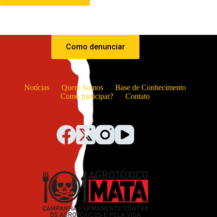
Como denunciar
Notícias
Quem Somos
Base de Conhecimento
Como participar?
Contato